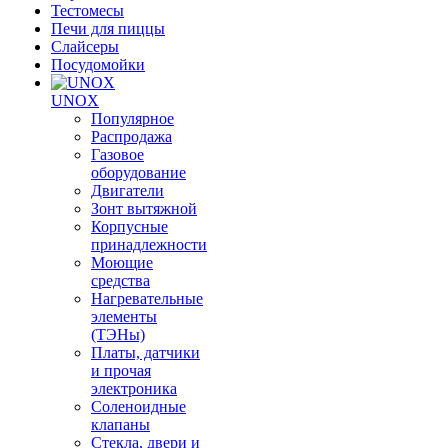
Тестомесы
Печи для пиццы
Слайсеры
Посудомойки
UNOX
Популярное
Распродажа
Газовое
оборудование
Двигатели
Зонт вытяжной
Корпусные
принадлежности
Моющие
средства
Нагревательные
элементы
(ТЭНы)
Платы, датчики
и прочая
электроника
Соленоидные
клапаны
Стекла, двери и