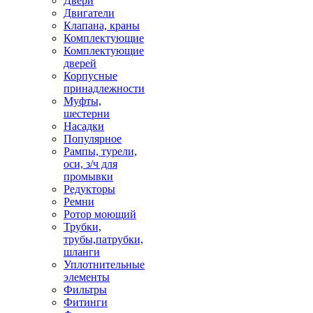
Двери
Двигатели
Клапана, краны
Комплектующие
Комплектующие
дверей
Корпусные
принадлежности
Муфты,
шестерни
Насадки
Популярное
Рампы, турели,
оси, з/ч для
промывки
Редукторы
Ремни
Ротор моющий
Трубки,
трубы,патрубки,
шланги
Уплотнительные
элементы
Фильтры
Фитинги