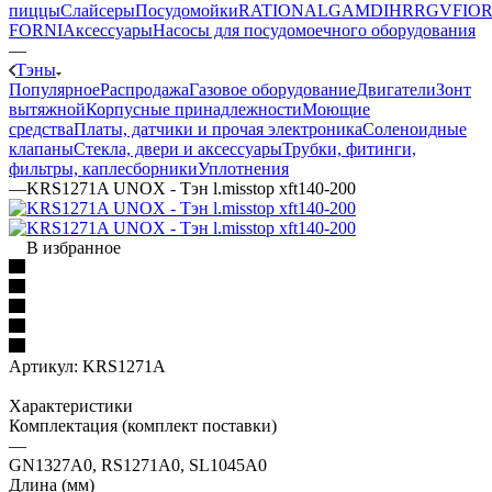
пиццы
Слайсеры
Посудомойки
RATIONAL
GAM
DIHR
RGV
FIOR
FORNI
Аксессуары
Насосы для посудомоечного оборудования
—
Тэны
Популярное
Распродажа
Газовое оборудование
Двигатели
Зонт
вытяжной
Корпусные принадлежности
Моющие
средства
Платы, датчики и прочая электроника
Соленоидные
клапаны
Стекла, двери и аксессуары
Трубки, фитинги,
фильтры, каплесборники
Уплотнения
—
KRS1271A UNOX - Тэн l.misstop xft140-200
В избранное
Артикул:
KRS1271A
Характеристики
Комплектация (комплект поставки)
—
GN1327A0, RS1271A0, SL1045A0
Длина (мм)