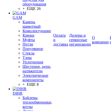
оборудования
+ ЕЩЕ 26
GAM
Камень
шамотный
Комплектующие
Крюки
Оплата
Дилеры и
О
Муфты
и
сервисные
компании
Петли
доставка
организации
Популярное
Стекла
Тэны
Уплотнения
Шестерни, цепи,
натяжители
Электрические
компоненты
+ ЕЩЕ 8
DIHR
Бойлеры,
теплообменники,
котлы