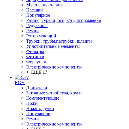
Муфты, шестерни
Насадки
Популярное
Рампы, турели, оси, з/ч для промывки
Редукторы
Ремни
Ротор моющий
Трубки, трубы,патрубки, шланги
Уплотнительные элементы
Фильтры
Фитинги
Форсунки
Электрические компоненты
+ ЕЩЕ 17
RGV
Двигатели
Заточные устройства, круги
Комплектующие
Ножи
Ножки, ручки
Популярное
Ремни
Электрические компоненты