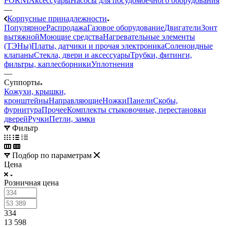
FORNI
Аксессуары
Насосы для посудомоечного оборудования
—
Корпусные принадлежности
Популярное
Распродажа
Газовое оборудование
Двигатели
Зонт
вытяжной
Моющие средства
Нагревательные элементы
(ТЭНы)
Платы, датчики и прочая электроника
Соленоидные
клапаны
Стекла, двери и аксессуары
Трубки, фитинги,
фильтры, каплесборники
Уплотнения
—
Суппорты
Кожухи, крышки,
кронштейны
Направляющие
Ножки
Панели
Cкобы,
фурнитура
Прочее
Комплекты стыковочные, перестановки
дверей
Ручки
Петли, замки
Фильтр
Подбор по параметрам
Цена
Розничная цена
334
13 598