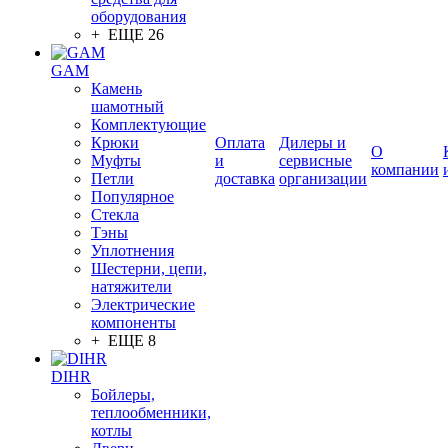
оборудования
+ ЕЩЕ 26
GAM
Камень
шамотный
Комплектующие
Крюки
Оплата
Дилеры и
О
Муфты
и
сервисные
компании
Петли
доставка
организации
Популярное
Стекла
Тэны
Уплотнения
Шестерни, цепи,
натяжители
Электрические
компоненты
+ ЕЩЕ 8
DIHR
Бойлеры,
теплообменники,
котлы