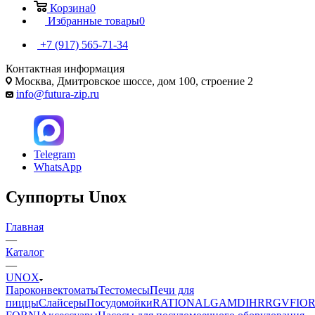
Корзина
0
Избранные товары
0
+7 (917) 565-71-34
Контактная информация
Москва, Дмитровское шоссе, дом 100, строение 2
info@futura-zip.ru
Telegram
WhatsApp
Суппорты Unox
Главная
—
Каталог
—
UNOX
Пароконвектоматы
Тестомесы
Печи для
пиццы
Слайсеры
Посудомойки
RATIONAL
GAM
DIHR
RGV
FIOR