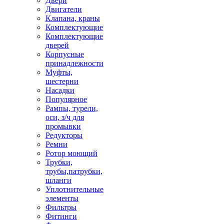
Двери
Двигатели
Клапана, краны
Комплектующие
Комплектующие
дверей
Корпусные
принадлежности
Муфты,
шестерни
Насадки
Популярное
Рампы, турели,
оси, з/ч для
промывки
Редукторы
Ремни
Ротор моющий
Трубки,
трубы,патрубки,
шланги
Уплотнительные
элементы
Фильтры
Фитинги