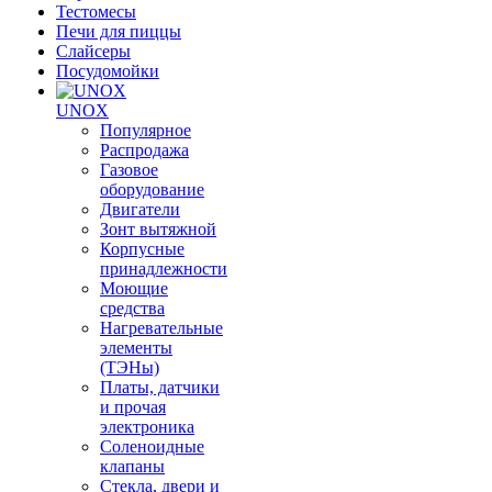
Тестомесы
Печи для пиццы
Слайсеры
Посудомойки
UNOX
Популярное
Распродажа
Газовое
оборудование
Двигатели
Зонт вытяжной
Корпусные
принадлежности
Моющие
средства
Нагревательные
элементы
(ТЭНы)
Платы, датчики
и прочая
электроника
Соленоидные
клапаны
Стекла, двери и