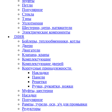
Муфты
Петли
Популярное
Стекла
Тэны
Уплотнения
Шестерни, цепи, натяжители
Электрические компоненты
DIHR
Бойлеры, теплообменники, котлы
Двери
Двигатели
Клапана, краны
Комплектующие
Комплектующие дверей
Корпусные принадлежности
Накладки
Панели
Решетки
Ручки, рукоятки, ножки
Муфты, шестерни
Насадки
Популярное
Рампы, турели, оси, з/ч для промывки
Редукторы