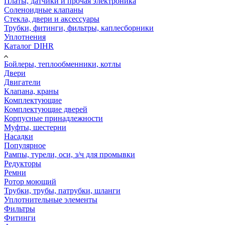
Платы, датчики и прочая электроника
Соленоидные клапаны
Стекла, двери и аксессуары
Трубки, фитинги, фильтры, каплесборники
Уплотнения
Каталог DIHR
Бойлеры, теплообменники, котлы
Двери
Двигатели
Клапана, краны
Комплектующие
Комплектующие дверей
Корпусные принадлежности
Муфты, шестерни
Насадки
Популярное
Рампы, турели, оси, з/ч для промывки
Редукторы
Ремни
Ротор моющий
Трубки, трубы, патрубки, шланги
Уплотнительные элементы
Фильтры
Фитинги