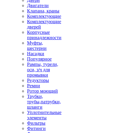
Двери
Двигатели
Клапана, краны
Комплектующие
Комплектующие
дверей
Корпусные
принадлежности
Муфты,
шестерни
Насадки
Популярное
Рампы, турели,
оси, з/ч для
промывки
Редукторы
Ремни
Ротор моющий
Трубки,
трубы,патрубки,
шланги
Уплотнительные
элементы
Фильтры
Фитинги