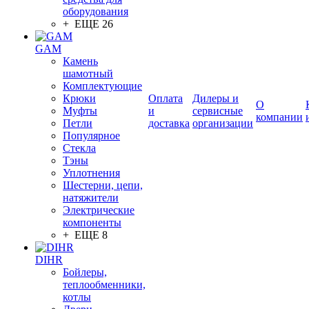
оборудования
+ ЕЩЕ 26
GAM
Камень
шамотный
Комплектующие
Крюки
Оплата
Дилеры и
О
Муфты
и
сервисные
компании
Петли
доставка
организации
Популярное
Стекла
Тэны
Уплотнения
Шестерни, цепи,
натяжители
Электрические
компоненты
+ ЕЩЕ 8
DIHR
Бойлеры,
теплообменники,
котлы