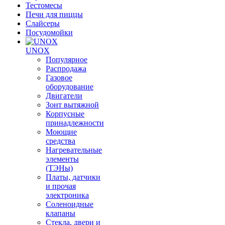
Тестомесы
Печи для пиццы
Слайсеры
Посудомойки
UNOX
Популярное
Распродажа
Газовое
оборудование
Двигатели
Зонт вытяжной
Корпусные
принадлежности
Моющие
средства
Нагревательные
элементы
(ТЭНы)
Платы, датчики
и прочая
электроника
Соленоидные
клапаны
Стекла, двери и