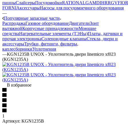
пиццы
Слайсеры
Посудомойки
RATIONAL
GAM
DIHR
RGV
FIOR
FORNI
Аксессуары
Насосы для посудомоечного оборудования
—
Популярные запасные части
Распродажа
Газовое оборудование
Двигатели
Зонт
вытяжной
Корпусные принадлежности
Моющие
средства
Нагревательные элементы (ТЭНы)
Платы, датчики и
прочая электроника
Соленоидные клапаны
Стекла, двери и
аксессуары
Трубки, фитинги, фильтры,
каплесборники
Уплотнения
—
KGN1235B UNOX - Уплотнитель двери linemicro xf023
(KGN1235A)
В избранное
1
Артикул:
KGN1235B