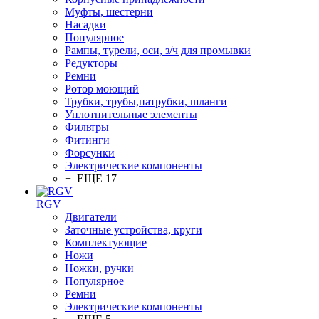
Муфты, шестерни
Насадки
Популярное
Рампы, турели, оси, з/ч для промывки
Редукторы
Ремни
Ротор моющий
Трубки, трубы,патрубки, шланги
Уплотнительные элементы
Фильтры
Фитинги
Форсунки
Электрические компоненты
+ ЕЩЕ 17
RGV
Двигатели
Заточные устройства, круги
Комплектующие
Ножи
Ножки, ручки
Популярное
Ремни
Электрические компоненты