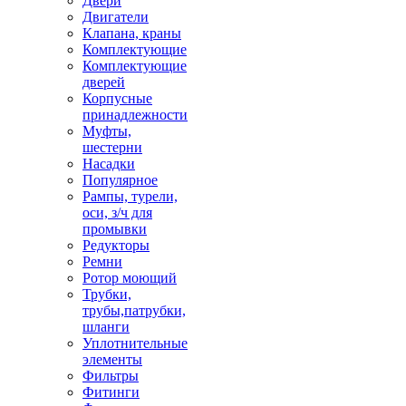
Двери
Двигатели
Клапана, краны
Комплектующие
Комплектующие
дверей
Корпусные
принадлежности
Муфты,
шестерни
Насадки
Популярное
Рампы, турели,
оси, з/ч для
промывки
Редукторы
Ремни
Ротор моющий
Трубки,
трубы,патрубки,
шланги
Уплотнительные
элементы
Фильтры
Фитинги