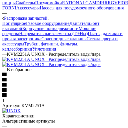
пиццы
Слайсеры
Посудомойки
RATIONAL
GAM
DIHR
RGV
FIOR
FORNI
Аксессуары
Насосы для посудомоечного оборудования
—
Распродажа запчастей
Популярное
Газовое оборудование
Двигатели
Зонт
вытяжной
Корпусные принадлежности
Моющие
средства
Нагревательные элементы (ТЭНы)
Платы, датчики и
прочая электроника
Соленоидные клапаны
Стекла, двери и
аксессуары
Трубки, фитинги, фильтры,
каплесборники
Уплотнения
—
KVM2251A UNOX - Распределитель воды/пара
В избранное
1
Артикул:
KVM2251A
Характеристики
Альтернативные артикулы
—