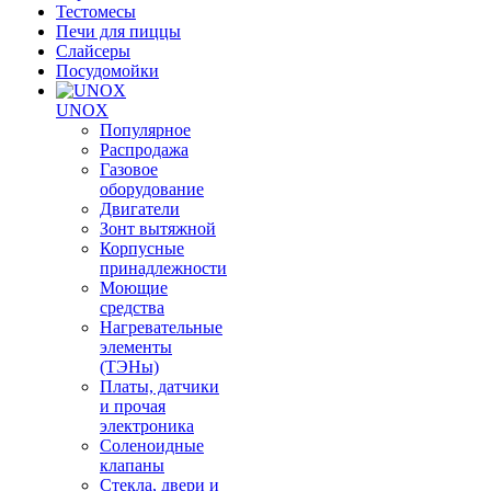
Тестомесы
Печи для пиццы
Слайсеры
Посудомойки
UNOX
Популярное
Распродажа
Газовое
оборудование
Двигатели
Зонт вытяжной
Корпусные
принадлежности
Моющие
средства
Нагревательные
элементы
(ТЭНы)
Платы, датчики
и прочая
электроника
Соленоидные
клапаны
Стекла, двери и