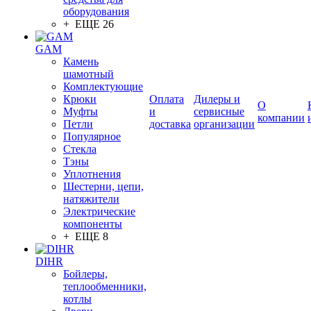
оборудования
+ ЕЩЕ 26
GAM
Камень
шамотный
Комплектующие
Крюки
Оплата
Дилеры и
О
Муфты
и
сервисные
компании
Петли
доставка
организации
Популярное
Стекла
Тэны
Уплотнения
Шестерни, цепи,
натяжители
Электрические
компоненты
+ ЕЩЕ 8
DIHR
Бойлеры,
теплообменники,
котлы