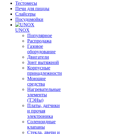
Тестомесы
Печи для пиццы
Слайсеры
Посудомойки
UNOX
Популярное
Распродажа
Газовое
оборудование
Двигатели
Зонт вытяжной
Корпусные
принадлежности
Моющие
средства
Нагревательные
элементы
(ТЭНы)
Платы, датчики
и прочая
электроника
Соленоидные
клапаны
Стекла, двери и