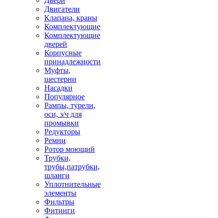
Двери
Двигатели
Клапана, краны
Комплектующие
Комплектующие
дверей
Корпусные
принадлежности
Муфты,
шестерни
Насадки
Популярное
Рампы, турели,
оси, з/ч для
промывки
Редукторы
Ремни
Ротор моющий
Трубки,
трубы,патрубки,
шланги
Уплотнительные
элементы
Фильтры
Фитинги