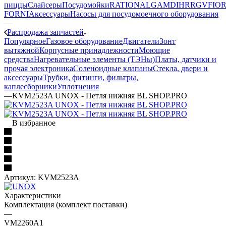
пиццы
Слайсеры
Посудомойки
RATIONAL
GAM
DIHR
RGV
FIOR
FORNI
Аксессуары
Насосы для посудомоечного оборудования
—
Распродажа запчастей
Популярное
Газовое оборудование
Двигатели
Зонт
вытяжной
Корпусные принадлежности
Моющие
средства
Нагревательные элементы (ТЭНы)
Платы, датчики и
прочая электроника
Соленоидные клапаны
Стекла, двери и
аксессуары
Трубки, фитинги, фильтры,
каплесборники
Уплотнения
—
KVM2523A UNOX - Петля нижняя BL SHOP.PRO
В избранное
Артикул:
KVM2523A
Характеристики
Комплектация (комплект поставки)
—
VM2260A1