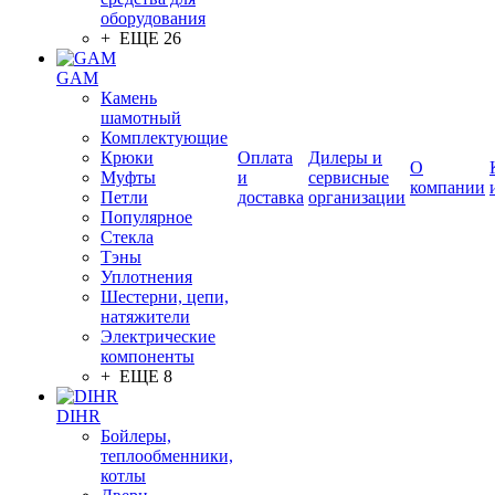
оборудования
+ ЕЩЕ 26
GAM
Камень
шамотный
Комплектующие
Крюки
Оплата
Дилеры и
О
Муфты
и
сервисные
компании
Петли
доставка
организации
Популярное
Стекла
Тэны
Уплотнения
Шестерни, цепи,
натяжители
Электрические
компоненты
+ ЕЩЕ 8
DIHR
Бойлеры,
теплообменники,
котлы