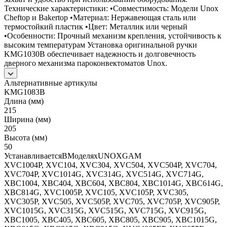
Технические характеристики: •Совместимость: Модели Unox
Cheftop и Bakertop •Материал: Нержавеющая сталь или
термостойкий пластик •Цвет: Металлик или черный
•Особенности: Прочный механизм крепления, устойчивость к
высоким температурам Установка оригинальной ручки
KMG1030B обеспечивает надежность и долговечность
дверного механизма пароконвектоматов Unox.
Альтернативные артикулы
KMG1083B
Длина (мм)
215
Ширина (мм)
205
Высота (мм)
50
УстанавливаетсяВМоделяхUNOXGAM
XVC1004P, XVC104, XVC304, XVC504, XVC504P, XVC704,
XVC704P, XVC1014G, XVC314G, XVC514G, XVC714G,
XBC1004, XBC404, XBC604, XBC804, XBC1014G, XBC614G,
XBC814G, XVC1005P, XVC105, XVC105P, XVC305,
XVC305P, XVC505, XVC505P, XVC705, XVC705P, XVC905P,
XVC1015G, XVC315G, XVC515G, XVC715G, XVC915G,
XBC1005, XBC405, XBC605, XBC805, XBC905, XBC1015G,