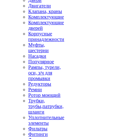
Двери
Двигатели
Клапана, краны
Комплектующие
Комплектующие
дверей
Корпусные
принадлежности
Муфты,
шестерни
Насадки
Популярное
Рампы, турели,
оси, з/ч для
промывки
Редукторы
Ремни
Ротор моющий
Трубки,
трубы,патрубки,
шланги
Уплотнительные
элементы
Фильтры
Фитинги