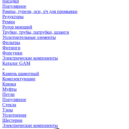
Насадки
Популярное
Рампы, турели, оси, з/ч для промывки
Редукторы
Ремни
Ротор моющий
Трубки, трубы, патрубки, шланги
Уплотнительные элементы
Фильтры
Фитинги
Форсунки
Электрические компоненты
Каталог GAM
Камень шамотный
Комплектующие
Крюки
Муфты
Петли
Популярное
Стекла
Тэны
Уплотнения
Шестерни
Электрические компоненты