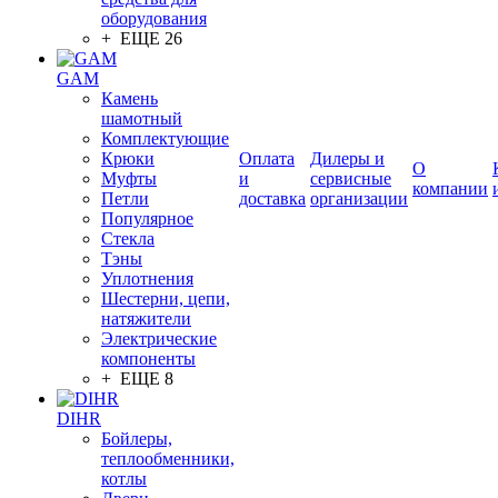
оборудования
+ ЕЩЕ 26
GAM
Камень
шамотный
Комплектующие
Крюки
Оплата
Дилеры и
О
Муфты
и
сервисные
компании
Петли
доставка
организации
Популярное
Стекла
Тэны
Уплотнения
Шестерни, цепи,
натяжители
Электрические
компоненты
+ ЕЩЕ 8
DIHR
Бойлеры,
теплообменники,
котлы