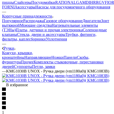
пиццы
Слайсеры
Посудомойки
RATIONAL
GAM
DIHR
RGV
FIOR
FORNI
Аксессуары
Насосы для посудомоечного оборудования
—
Корпусные принадлежности
Популярное
Распродажа
Газовое оборудование
Двигатели
Зонт
вытяжной
Моющие средства
Нагревательные элементы
(ТЭНы)
Платы, датчики и прочая электроника
Соленоидные
клапаны
Стекла, двери и аксессуары
Трубки, фитинги,
фильтры, каплесборники
Уплотнения
—
Ручки
Кожухи, крышки,
кронштейны
Направляющие
Ножки
Панели
Cкобы,
фурнитура
Прочее
Комплекты стыковочные, перестановки
дверей
Суппорты
Петли, замки
—
KMG1030B UNOX - Ручка двери (vm1180a0)( KMG1083B)
В избранное
1