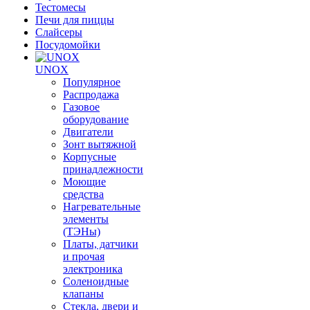
Тестомесы
Печи для пиццы
Слайсеры
Посудомойки
UNOX
Популярное
Распродажа
Газовое
оборудование
Двигатели
Зонт вытяжной
Корпусные
принадлежности
Моющие
средства
Нагревательные
элементы
(ТЭНы)
Платы, датчики
и прочая
электроника
Соленоидные
клапаны
Стекла, двери и