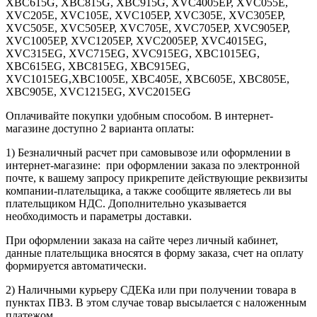
XBC615G, XBC815G, XBC915G, XVC4005EP, XVC055E,
XVC205E, XVC105E, XVC105EP, XVC305E, XVC305EP,
XVC505E, XVC505EP, XVC705E, XVC705EP, XVC905EP,
XVC1005EP, XVC1205EP, XVC2005EP, XVC4015EG,
XVC315EG, XVC715EG, XVC915EG, XBC1015EG,
XBC615EG, XBC815EG, XBC915EG,
XVC1015EG,XBC1005E, XBC405E, XBC605E, XBC805E,
XBC905E, XVC1215EG, XVC2015EG
Оплачивайте покупки удобным способом. В интернет-
магазине доступно 2 варианта оплаты:
1) Безналичный расчет при самовывозе или оформлении в
интернет-магазине: при оформлении заказа по электронной
почте, к вашему запросу прикрепите действующие реквизиты
компании-плательщика, а также сообщите являетесь ли вы
плательщиком НДС. Дополнительно указывается
необходимость и параметры доставки.
При оформлении заказа на сайте через личный кабинет,
данные плательщика вносятся в форму заказа, счет на оплату
формируется автоматически.
2) Наличными курьеру СДЕКа или при получении товара в
пунктах ПВЗ. В этом случае товар высылается с наложенным
платежом.