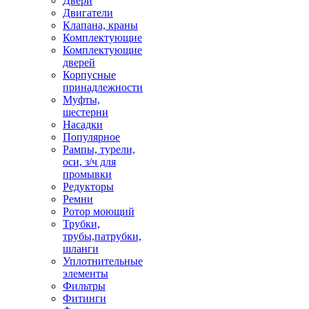
Двери
Двигатели
Клапана, краны
Комплектующие
Комплектующие
дверей
Корпусные
принадлежности
Муфты,
шестерни
Насадки
Популярное
Рампы, турели,
оси, з/ч для
промывки
Редукторы
Ремни
Ротор моющий
Трубки,
трубы,патрубки,
шланги
Уплотнительные
элементы
Фильтры
Фитинги