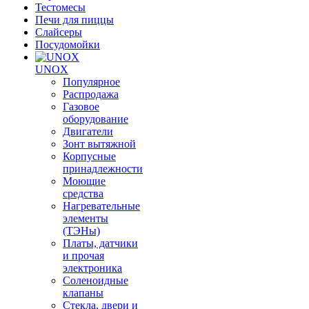
Тестомесы
Печи для пиццы
Слайсеры
Посудомойки
UNOX
Популярное
Распродажа
Газовое
оборудование
Двигатели
Зонт вытяжной
Корпусные
принадлежности
Моющие
средства
Нагревательные
элементы
(ТЭНы)
Платы, датчики
и прочая
электроника
Соленоидные
клапаны
Стекла, двери и