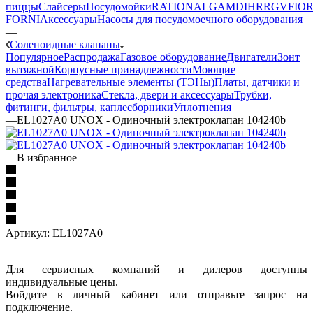
пиццы
Слайсеры
Посудомойки
RATIONAL
GAM
DIHR
RGV
FIOR
FORNI
Аксессуары
Насосы для посудомоечного оборудования
—
Соленоидные клапаны
Популярное
Распродажа
Газовое оборудование
Двигатели
Зонт
вытяжной
Корпусные принадлежности
Моющие
средства
Нагревательные элементы (ТЭНы)
Платы, датчики и
прочая электроника
Стекла, двери и аксессуары
Трубки,
фитинги, фильтры, каплесборники
Уплотнения
—
EL1027A0 UNOX - Одиночный электроклапан 104240b
В избранное
Артикул:
EL1027A0
Для сервисных компаний и дилеров доступны
индивидуальные цены.
Войдите в личный кабинет или отправьте запрос на
подключение.