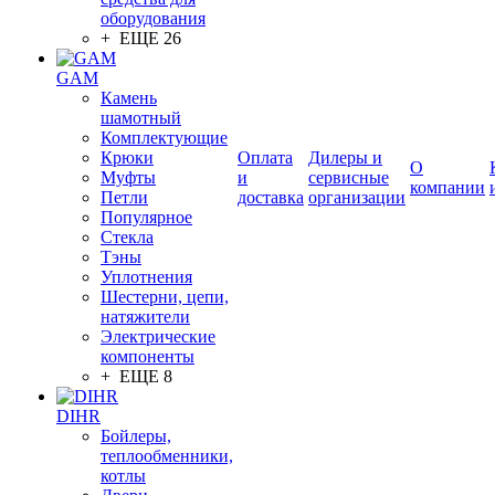
оборудования
+ ЕЩЕ 26
GAM
Камень
шамотный
Комплектующие
Крюки
Оплата
Дилеры и
О
Муфты
и
сервисные
компании
Петли
доставка
организации
Популярное
Стекла
Тэны
Уплотнения
Шестерни, цепи,
натяжители
Электрические
компоненты
+ ЕЩЕ 8
DIHR
Бойлеры,
теплообменники,
котлы