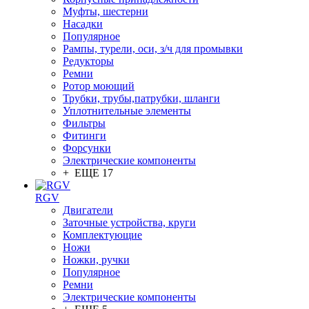
Муфты, шестерни
Насадки
Популярное
Рампы, турели, оси, з/ч для промывки
Редукторы
Ремни
Ротор моющий
Трубки, трубы,патрубки, шланги
Уплотнительные элементы
Фильтры
Фитинги
Форсунки
Электрические компоненты
+ ЕЩЕ 17
RGV
Двигатели
Заточные устройства, круги
Комплектующие
Ножи
Ножки, ручки
Популярное
Ремни
Электрические компоненты