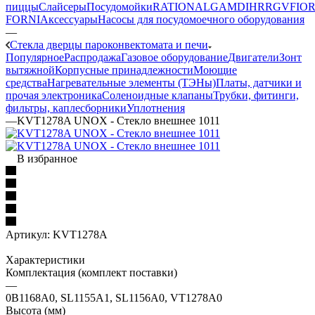
пиццы
Слайсеры
Посудомойки
RATIONAL
GAM
DIHR
RGV
FIOR
FORNI
Аксессуары
Насосы для посудомоечного оборудования
—
Стекла дверцы пароконвектомата и печи
Популярное
Распродажа
Газовое оборудование
Двигатели
Зонт
вытяжной
Корпусные принадлежности
Моющие
средства
Нагревательные элементы (ТЭНы)
Платы, датчики и
прочая электроника
Соленоидные клапаны
Трубки, фитинги,
фильтры, каплесборники
Уплотнения
—
KVT1278A UNOX - Стекло внешнее 1011
В избранное
Артикул:
KVT1278A
Характеристики
Комплектация (комплект поставки)
—
0B1168A0, SL1155A1, SL1156A0, VT1278A0
Высота (мм)