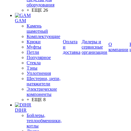
оборудования
+ ЕЩЕ 26
GAM
Камень
шамотный
Комплектующие
Крюки
Оплата
Дилеры и
О
Муфты
и
сервисные
компании
Петли
доставка
организации
Популярное
Стекла
Тэны
Уплотнения
Шестерни, цепи,
натяжители
Электрические
компоненты
+ ЕЩЕ 8
DIHR
Бойлеры,
теплообменники,
котлы