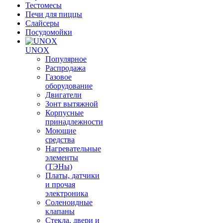
Тестомесы
Печи для пиццы
Слайсеры
Посудомойки
UNOX
Популярное
Распродажа
Газовое
оборудование
Двигатели
Зонт вытяжной
Корпусные
принадлежности
Моющие
средства
Нагревательные
элементы
(ТЭНы)
Платы, датчики
и прочая
электроника
Соленоидные
клапаны
Стекла, двери и