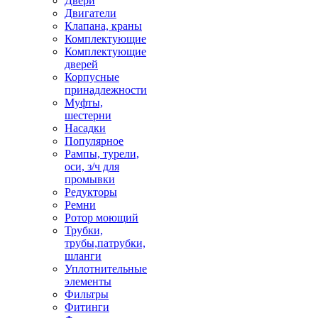
Двери
Двигатели
Клапана, краны
Комплектующие
Комплектующие
дверей
Корпусные
принадлежности
Муфты,
шестерни
Насадки
Популярное
Рампы, турели,
оси, з/ч для
промывки
Редукторы
Ремни
Ротор моющий
Трубки,
трубы,патрубки,
шланги
Уплотнительные
элементы
Фильтры
Фитинги