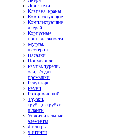
Двери
Двигатели
Клапана, краны
Комплектующие
Комплектующие
дверей
Корпусные
принадлежности
Муфты,
шестерни
Насадки
Популярное
Рампы, турели,
оси, з/ч для
промывки
Редукторы
Ремни
Ротор моющий
Трубки,
трубы,патрубки,
шланги
Уплотнительные
элементы
Фильтры
Фитинги