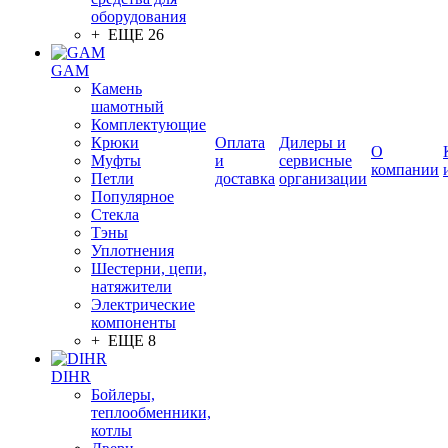
оборудования
+ ЕЩЕ 26
GAM
Камень
шамотный
Комплектующие
Крюки
Оплата
Дилеры и
О
Муфты
и
сервисные
компании
Петли
доставка
организации
Популярное
Стекла
Тэны
Уплотнения
Шестерни, цепи,
натяжители
Электрические
компоненты
+ ЕЩЕ 8
DIHR
Бойлеры,
теплообменники,
котлы