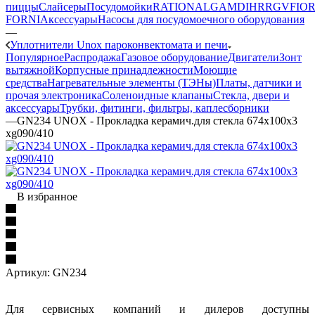
пиццы
Слайсеры
Посудомойки
RATIONAL
GAM
DIHR
RGV
FIOR
FORNI
Аксессуары
Насосы для посудомоечного оборудования
—
Уплотнители Unox пароконвектомата и печи
Популярное
Распродажа
Газовое оборудование
Двигатели
Зонт
вытяжной
Корпусные принадлежности
Моющие
средства
Нагревательные элементы (ТЭНы)
Платы, датчики и
прочая электроника
Соленоидные клапаны
Стекла, двери и
аксессуары
Трубки, фитинги, фильтры, каплесборники
—
GN234 UNOX - Прокладка керамич.для стекла 674x100x3
xg090/410
В избранное
Артикул:
GN234
Для сервисных компаний и дилеров доступны