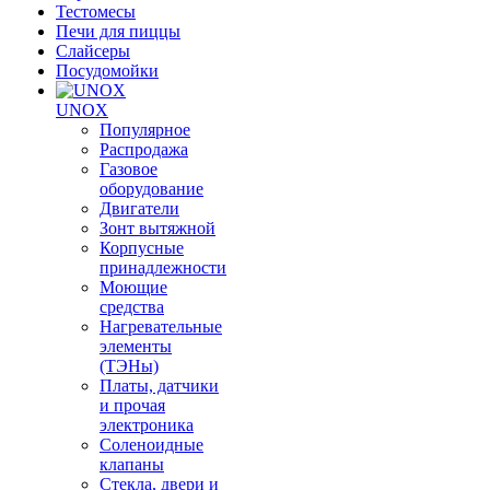
Тестомесы
Печи для пиццы
Слайсеры
Посудомойки
UNOX
Популярное
Распродажа
Газовое
оборудование
Двигатели
Зонт вытяжной
Корпусные
принадлежности
Моющие
средства
Нагревательные
элементы
(ТЭНы)
Платы, датчики
и прочая
электроника
Соленоидные
клапаны
Стекла, двери и