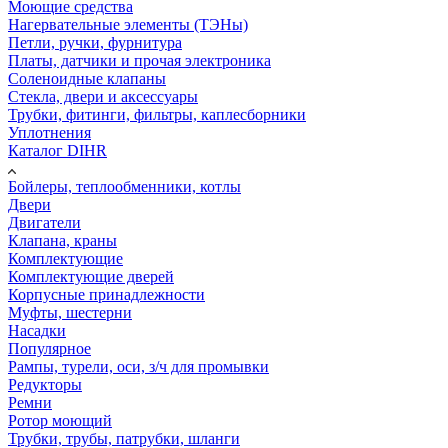
Моющие средства
Нагервательные элементы (ТЭНы)
Петли, ручки, фурнитура
Платы, датчики и прочая электроника
Соленоидные клапаны
Стекла, двери и аксессуары
Трубки, фитинги, фильтры, каплесборники
Уплотнения
Каталог DIHR
Бойлеры, теплообменники, котлы
Двери
Двигатели
Клапана, краны
Комплектующие
Комплектующие дверей
Корпусные принадлежности
Муфты, шестерни
Насадки
Популярное
Рампы, турели, оси, з/ч для промывки
Редукторы
Ремни
Ротор моющий
Трубки, трубы, патрубки, шланги