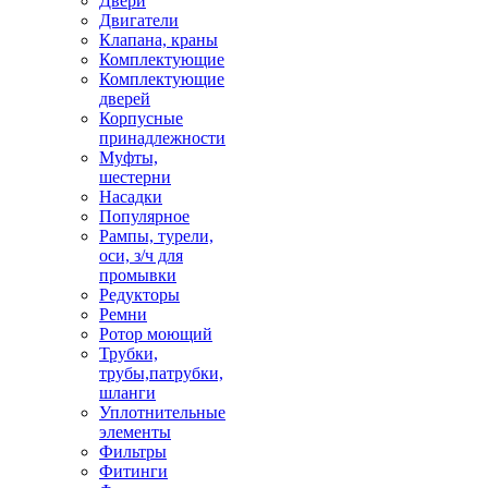
Двери
Двигатели
Клапана, краны
Комплектующие
Комплектующие
дверей
Корпусные
принадлежности
Муфты,
шестерни
Насадки
Популярное
Рампы, турели,
оси, з/ч для
промывки
Редукторы
Ремни
Ротор моющий
Трубки,
трубы,патрубки,
шланги
Уплотнительные
элементы
Фильтры
Фитинги