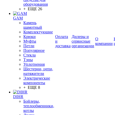
оборудования
+ ЕЩЕ 26
GAM
Камень
шамотный
Комплектующие
Крюки
Оплата
Дилеры и
О
Муфты
и
сервисные
компании
Петли
доставка
организации
Популярное
Стекла
Тэны
Уплотнения
Шестерни, цепи,
натяжители
Электрические
компоненты
+ ЕЩЕ 8
DIHR
Бойлеры,
теплообменники,
котлы