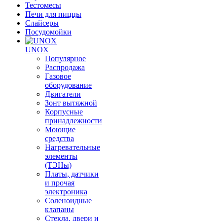
Тестомесы
Печи для пиццы
Слайсеры
Посудомойки
UNOX
Популярное
Распродажа
Газовое
оборудование
Двигатели
Зонт вытяжной
Корпусные
принадлежности
Моющие
средства
Нагревательные
элементы
(ТЭНы)
Платы, датчики
и прочая
электроника
Соленоидные
клапаны
Стекла, двери и