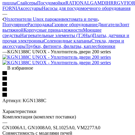
пиццы
Слайсеры
Посудомойки
RATIONAL
GAM
DIHR
RGV
FIOR
FORNI
Аксессуары
Насосы для посудомоечного оборудования
—
Уплотнители Unox пароконвектомата и печи
Популярное
Распродажа
Газовое оборудование
Двигатели
Зонт
вытяжной
Корпусные принадлежности
Моющие
средства
Нагревательные элементы (ТЭНы)
Платы, датчики и
прочая электроника
Соленоидные клапаны
Стекла, двери и
аксессуары
Трубки, фитинги, фильтры, каплесборники
—
KGN1388C UNOX - Уплотнитель двери 200 series
В избранное
Артикул:
KGN1388C
Характеристики
Комплектация (комплект поставки)
—
GN1006A1, GN1008A0, SL1025A0, VM2277A0
Совместимость с моделями печей