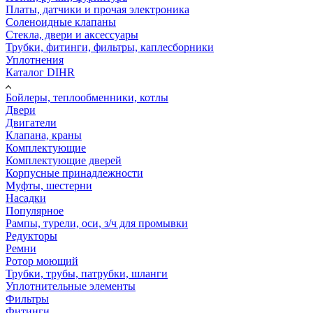
Платы, датчики и прочая электроника
Соленоидные клапаны
Стекла, двери и аксессуары
Трубки, фитинги, фильтры, каплесборники
Уплотнения
Каталог DIHR
Бойлеры, теплообменники, котлы
Двери
Двигатели
Клапана, краны
Комплектующие
Комплектующие дверей
Корпусные принадлежности
Муфты, шестерни
Насадки
Популярное
Рампы, турели, оси, з/ч для промывки
Редукторы
Ремни
Ротор моющий
Трубки, трубы, патрубки, шланги
Уплотнительные элементы
Фильтры
Фитинги