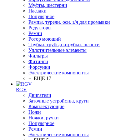
Муфты, шестерни
Насадки
Популярное
Рампы, турели, оси, з/ч для промывки
Редукторы
Ремни
Ротор моющий
Трубки, трубы,патрубки, шланги
Уплотнительные элементы
Фильтры
Фитинги
Форсунки
Электрические компоненты
+ ЕЩЕ 17
RGV
Двигатели
Заточные устройства, круги
Комплектующие
Ножи
Ножки, ручки
Популярное
Ремни
Электрические компоненты