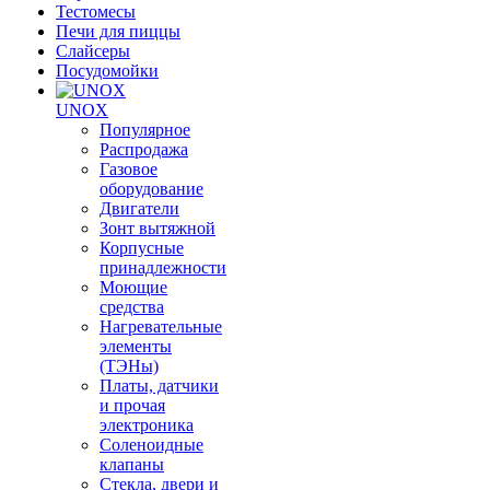
Тестомесы
Печи для пиццы
Слайсеры
Посудомойки
UNOX
Популярное
Распродажа
Газовое
оборудование
Двигатели
Зонт вытяжной
Корпусные
принадлежности
Моющие
средства
Нагревательные
элементы
(ТЭНы)
Платы, датчики
и прочая
электроника
Соленоидные
клапаны
Стекла, двери и