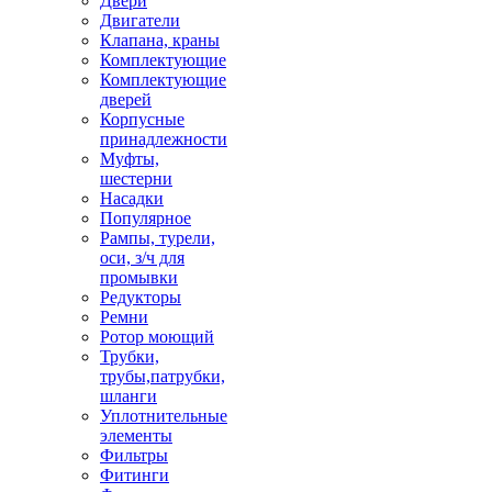
Двери
Двигатели
Клапана, краны
Комплектующие
Комплектующие
дверей
Корпусные
принадлежности
Муфты,
шестерни
Насадки
Популярное
Рампы, турели,
оси, з/ч для
промывки
Редукторы
Ремни
Ротор моющий
Трубки,
трубы,патрубки,
шланги
Уплотнительные
элементы
Фильтры
Фитинги