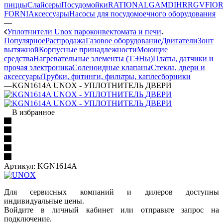
пиццы
Слайсеры
Посудомойки
RATIONAL
GAM
DIHR
RGV
FIOR
FORNI
Аксессуары
Насосы для посудомоечного оборудования
—
Уплотнители Unox пароконвектомата и печи
Популярное
Распродажа
Газовое оборудование
Двигатели
Зонт
вытяжной
Корпусные принадлежности
Моющие
средства
Нагревательные элементы (ТЭНы)
Платы, датчики и
прочая электроника
Соленоидные клапаны
Стекла, двери и
аксессуары
Трубки, фитинги, фильтры, каплесборники
—
KGN1614A UNOX - УПЛОТНИТЕЛЬ ДВЕРИ
В избранное
Артикул:
KGN1614A
Для сервисных компаний и дилеров доступны
индивидуальные цены.
Войдите в личный кабинет или отправьте запрос на
подключение.