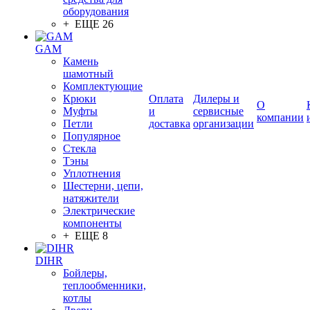
оборудования
+ ЕЩЕ 26
GAM
Камень
шамотный
Комплектующие
Крюки
Оплата
Дилеры и
О
Муфты
и
сервисные
компании
Петли
доставка
организации
Популярное
Стекла
Тэны
Уплотнения
Шестерни, цепи,
натяжители
Электрические
компоненты
+ ЕЩЕ 8
DIHR
Бойлеры,
теплообменники,
котлы