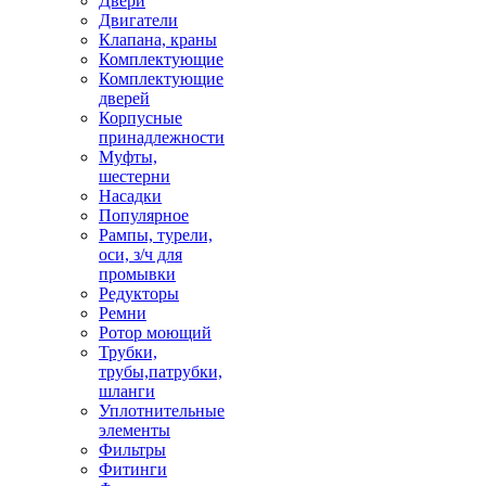
Двери
Двигатели
Клапана, краны
Комплектующие
Комплектующие
дверей
Корпусные
принадлежности
Муфты,
шестерни
Насадки
Популярное
Рампы, турели,
оси, з/ч для
промывки
Редукторы
Ремни
Ротор моющий
Трубки,
трубы,патрубки,
шланги
Уплотнительные
элементы
Фильтры
Фитинги