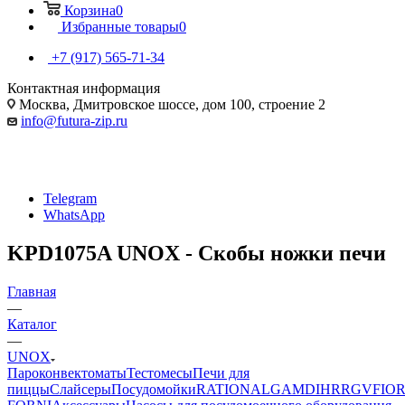
Корзина
0
Избранные товары
0
+7 (917) 565-71-34
Контактная информация
Москва, Дмитровское шоссе, дом 100, строение 2
info@futura-zip.ru
Telegram
WhatsApp
KPD1075A UNOX - Скобы ножки печи
Главная
—
Каталог
—
UNOX
Пароконвектоматы
Тестомесы
Печи для
пиццы
Слайсеры
Посудомойки
RATIONAL
GAM
DIHR
RGV
FIOR