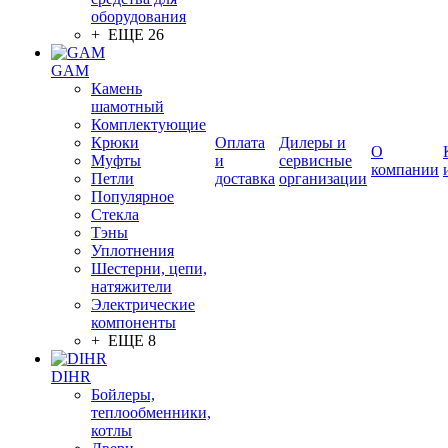
оборудования
+ ЕЩЕ 26
GAM
Камень
шамотный
Комплектующие
Крюки
Оплата
Дилеры и
О
Муфты
и
сервисные
компании
Петли
доставка
организации
Популярное
Стекла
Тэны
Уплотнения
Шестерни, цепи,
натяжители
Электрические
компоненты
+ ЕЩЕ 8
DIHR
Бойлеры,
теплообменники,
котлы