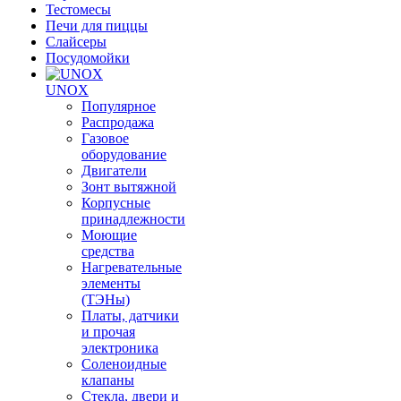
Тестомесы
Печи для пиццы
Слайсеры
Посудомойки
UNOX
Популярное
Распродажа
Газовое
оборудование
Двигатели
Зонт вытяжной
Корпусные
принадлежности
Моющие
средства
Нагревательные
элементы
(ТЭНы)
Платы, датчики
и прочая
электроника
Соленоидные
клапаны
Стекла, двери и