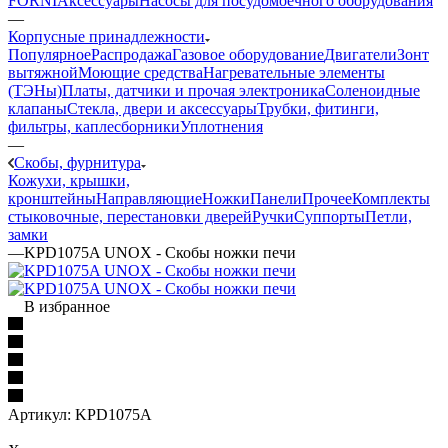
FORNI
Аксессуары
Насосы для посудомоечного оборудования
—
Корпусные принадлежности
Популярное
Распродажа
Газовое оборудование
Двигатели
Зонт
вытяжной
Моющие средства
Нагревательные элементы
(ТЭНы)
Платы, датчики и прочая электроника
Соленоидные
клапаны
Стекла, двери и аксессуары
Трубки, фитинги,
фильтры, каплесборники
Уплотнения
—
Cкобы, фурнитура
Кожухи, крышки,
кронштейны
Направляющие
Ножки
Панели
Прочее
Комплекты
стыковочные, перестановки дверей
Ручки
Суппорты
Петли,
замки
—
KPD1075A UNOX - Скобы ножки печи
В избранное
Артикул:
KPD1075A