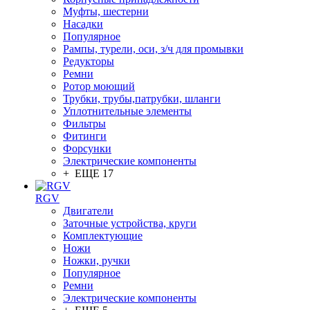
Муфты, шестерни
Насадки
Популярное
Рампы, турели, оси, з/ч для промывки
Редукторы
Ремни
Ротор моющий
Трубки, трубы,патрубки, шланги
Уплотнительные элементы
Фильтры
Фитинги
Форсунки
Электрические компоненты
+ ЕЩЕ 17
RGV
Двигатели
Заточные устройства, круги
Комплектующие
Ножи
Ножки, ручки
Популярное
Ремни
Электрические компоненты