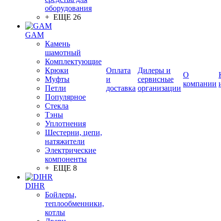
оборудования
+ ЕЩЕ 26
GAM
Камень
шамотный
Комплектующие
Крюки
Оплата
Дилеры и
О
Муфты
и
сервисные
компании
Петли
доставка
организации
Популярное
Стекла
Тэны
Уплотнения
Шестерни, цепи,
натяжители
Электрические
компоненты
+ ЕЩЕ 8
DIHR
Бойлеры,
теплообменники,
котлы