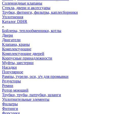
Соленоидные клапаны
Стекла, двери и аксессуары
Трубки, фитинги, фильтры, каплесборники
Уплотнения
Каталог DIHR
Бойлеры, теплообменники, котлы
Двери
Двигатели
Клапана, краны
Комплектующие
Комплектующие дверей
Корпусные принадлежности
Муфты, шестерни
Насадки
Популярное
Рампы, турели, оси, з/ч для промывки
Редукторы
Ремни
Ротор моющий
Трубки, трубы, патрубки, шланги
Уплотнительные элементы
Фильтры
Фитинги
Форсунки