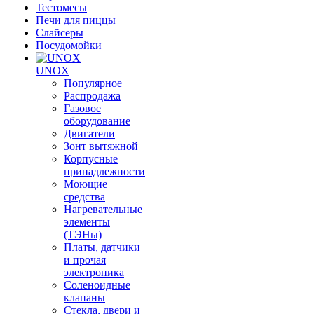
Тестомесы
Печи для пиццы
Слайсеры
Посудомойки
UNOX
Популярное
Распродажа
Газовое
оборудование
Двигатели
Зонт вытяжной
Корпусные
принадлежности
Моющие
средства
Нагревательные
элементы
(ТЭНы)
Платы, датчики
и прочая
электроника
Соленоидные
клапаны
Стекла, двери и