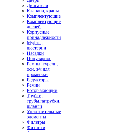
Двери
Двигатели
Клапана, краны
Комплектующие
Комплектующие
дверей
Корпусные
принадлежности
Муфты,
шестерни
Насадки
Популярное
Рампы, турели,
оси, з/ч для
промывки
Редукторы
Ремни
Ротор моющий
Трубки,
трубы,патрубки,
шланги
Уплотнительные
элементы
Фильтры
Фитинги