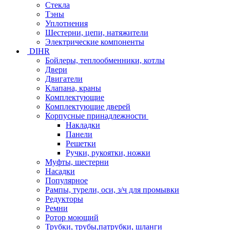
Стекла
Тэны
Уплотнения
Шестерни, цепи, натяжители
Электрические компоненты
DIHR
Бойлеры, теплообменники, котлы
Двери
Двигатели
Клапана, краны
Комплектующие
Комплектующие дверей
Корпусные принадлежности
Накладки
Панели
Решетки
Ручки, рукоятки, ножки
Муфты, шестерни
Насадки
Популярное
Рампы, турели, оси, з/ч для промывки
Редукторы
Ремни
Ротор моющий
Трубки, трубы,патрубки, шланги