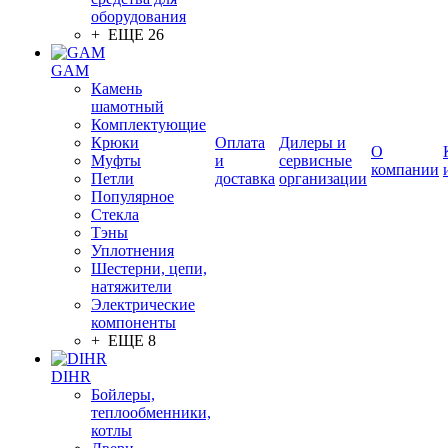
оборудования
+ ЕЩЕ 26
GAM
Камень
шамотный
Комплектующие
Крюки
Оплата
Дилеры и
О
Муфты
и
сервисные
компании
Петли
доставка
организации
Популярное
Стекла
Тэны
Уплотнения
Шестерни, цепи,
натяжители
Электрические
компоненты
+ ЕЩЕ 8
DIHR
Бойлеры,
теплообменники,
котлы