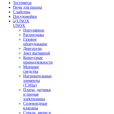
Тестомесы
Печи для пиццы
Слайсеры
Посудомойки
UNOX
Популярное
Распродажа
Газовое
оборудование
Двигатели
Зонт вытяжной
Корпусные
принадлежности
Моющие
средства
Нагревательные
элементы
(ТЭНы)
Платы, датчики
и прочая
электроника
Соленоидные
клапаны
Стекла, двери и