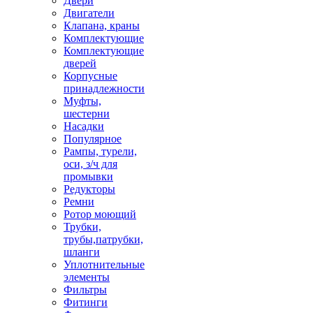
Двери
Двигатели
Клапана, краны
Комплектующие
Комплектующие
дверей
Корпусные
принадлежности
Муфты,
шестерни
Насадки
Популярное
Рампы, турели,
оси, з/ч для
промывки
Редукторы
Ремни
Ротор моющий
Трубки,
трубы,патрубки,
шланги
Уплотнительные
элементы
Фильтры
Фитинги