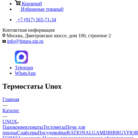
Корзина
0
Избранные товары
0
+7 (917) 565-71-34
Контактная информация
Москва, Дмитровское шоссе, дом 100, строение 2
info@futura-zip.ru
Telegram
WhatsApp
Термостаты Unox
Главная
—
Каталог
—
UNOX
Пароконвектоматы
Тестомесы
Печи для
пиццы
Слайсеры
Посудомойки
RATIONAL
GAM
DIHR
RGV
FIOR