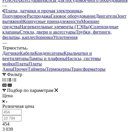
FORNI
Аксессуары
Насосы для посудомоечного оборудования
—
Платы, датчики и прочая электроника
Популярное
Распродажа
Газовое оборудование
Двигатели
Зонт
вытяжной
Корпусные принадлежности
Моющие
средства
Нагревательные элементы (ТЭНы)
Соленоидные
клапаны
Стекла, двери и аксессуары
Трубки, фитинги,
фильтры, каплесборники
Уплотнения
—
Термостаты
Датчики
Кабели
Конденсаторы
Крыльчатки и
вентиляторы
Лампы и плафоны
Насосы, системы
мойки
Платы
Платы
Авиа
Прочее
Таймеры
Термокерны
Трансформаторы
Фильтр
Подбор по параметрам
Цена
Розничная цена
454
3 039