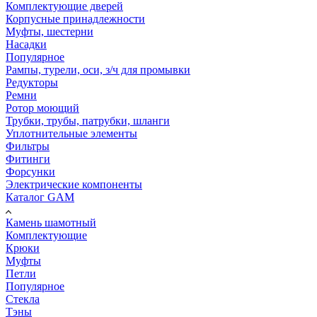
Комплектующие дверей
Корпусные принадлежности
Муфты, шестерни
Насадки
Популярное
Рампы, турели, оси, з/ч для промывки
Редукторы
Ремни
Ротор моющий
Трубки, трубы, патрубки, шланги
Уплотнительные элементы
Фильтры
Фитинги
Форсунки
Электрические компоненты
Каталог GAM
Камень шамотный
Комплектующие
Крюки
Муфты
Петли
Популярное
Стекла
Тэны