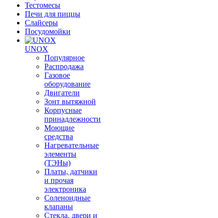
Тестомесы
Печи для пиццы
Слайсеры
Посудомойки
UNOX
Популярное
Распродажа
Газовое
оборудование
Двигатели
Зонт вытяжной
Корпусные
принадлежности
Моющие
средства
Нагревательные
элементы
(ТЭНы)
Платы, датчики
и прочая
электроника
Соленоидные
клапаны
Стекла, двери и