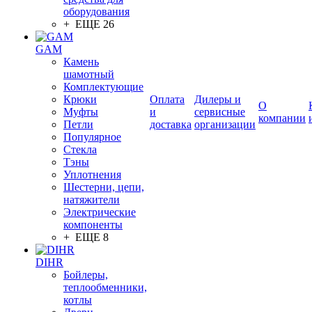
оборудования
+ ЕЩЕ 26
GAM
Камень
шамотный
Комплектующие
Крюки
Оплата
Дилеры и
О
Муфты
и
сервисные
компании
Петли
доставка
организации
Популярное
Стекла
Тэны
Уплотнения
Шестерни, цепи,
натяжители
Электрические
компоненты
+ ЕЩЕ 8
DIHR
Бойлеры,
теплообменники,
котлы