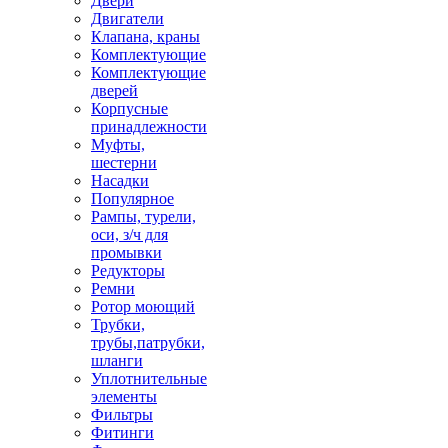
Двери
Двигатели
Клапана, краны
Комплектующие
Комплектующие
дверей
Корпусные
принадлежности
Муфты,
шестерни
Насадки
Популярное
Рампы, турели,
оси, з/ч для
промывки
Редукторы
Ремни
Ротор моющий
Трубки,
трубы,патрубки,
шланги
Уплотнительные
элементы
Фильтры
Фитинги