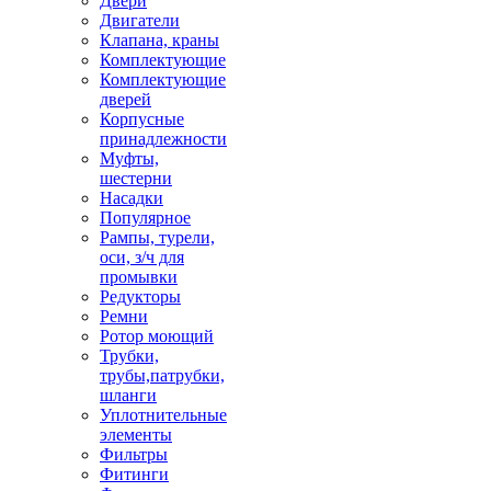
Двери
Двигатели
Клапана, краны
Комплектующие
Комплектующие
дверей
Корпусные
принадлежности
Муфты,
шестерни
Насадки
Популярное
Рампы, турели,
оси, з/ч для
промывки
Редукторы
Ремни
Ротор моющий
Трубки,
трубы,патрубки,
шланги
Уплотнительные
элементы
Фильтры
Фитинги