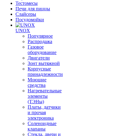
Тестомесы
Печи для пиццы
Слайсеры
Посудомойки
UNOX
Популярное
Распродажа
Газовое
оборудование
Двигатели
Зонт вытяжной
Корпусные
принадлежности
Моющие
средства
Нагревательные
элементы
(ТЭНы)
Платы, датчики
и прочая
электроника
Соленоидные
клапаны
Стекла, двери и