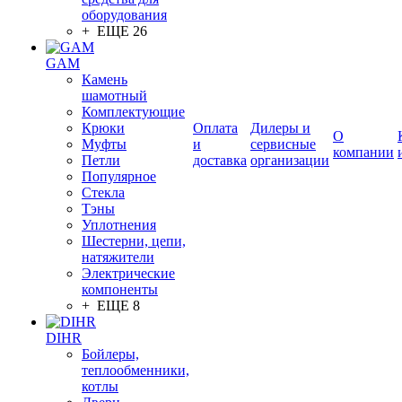
оборудования
+ ЕЩЕ 26
GAM
Камень
шамотный
Комплектующие
Крюки
Оплата
Дилеры и
О
Муфты
и
сервисные
компании
Петли
доставка
организации
Популярное
Стекла
Тэны
Уплотнения
Шестерни, цепи,
натяжители
Электрические
компоненты
+ ЕЩЕ 8
DIHR
Бойлеры,
теплообменники,
котлы