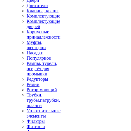
Двери
Двигатели
Клапана, краны
Комплектующие
Комплектующие
дверей
Корпусные
принадлежности
Муфты,
шестерни
Насадки
Популярное
Рампы, турели,
оси, з/ч для
промывки
Редукторы
Ремни
Ротор моющий
Трубки,
трубы,патрубки,
шланги
Уплотнительные
элементы
Фильтры
Фитинги