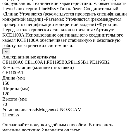
оборудования. Технические характеристики: •Совместимость:
Печи Unox серии LineMiss •Тип кабеля: Соединительный
•Длина: Уточняется (рекомендуется проверить спецификации
конкретной модели) •Разъемы: Уточняются (рекомендуется
проверить спецификации конкретной модели) •Функция:
Передача электрических сигналов и питания •Артикул:
KCE1100A Использование оригинального соединительного
кабеля KCE1100A обеспечивает стабильную и безопасную
работу электрических систем печи.
Альтернативные артикулы
CE1100A0,CE1100A1,PE1195B0,PE1195B1,PE1195B2
Комплектация (комплект поставки)
CE1100A1
Длина (мм)
150
Ширина (мм)
120
Высота (мм)
70
УстанавливаетсяВМоделяхUNOXGAM
Linemiss
Оплачивайте покупки удобным способом. В интернет-
магазине доступно 2 варианта оплаты: