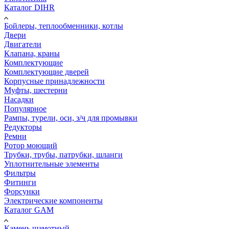
Каталог DIHR
Бойлеры, теплообменники, котлы
Двери
Двигатели
Клапана, краны
Комплектующие
Комплектующие дверей
Корпусные принадлежности
Муфты, шестерни
Насадки
Популярное
Рампы, турели, оси, з/ч для промывки
Редукторы
Ремни
Ротор моющий
Трубки, трубы, патрубки, шланги
Уплотнительные элементы
Фильтры
Фитинги
Форсунки
Электрические компоненты
Каталог GAM
Камень шамотный