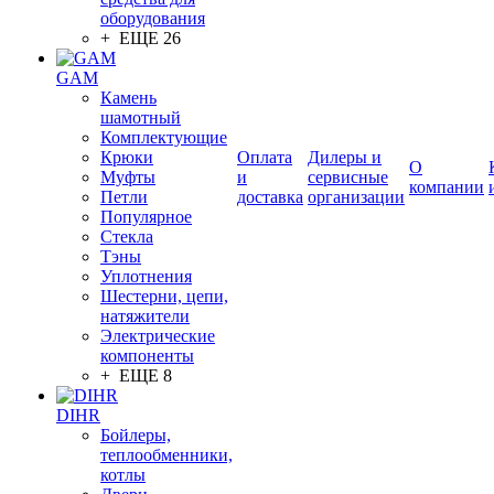
оборудования
+ ЕЩЕ 26
GAM
Камень
шамотный
Комплектующие
Крюки
Оплата
Дилеры и
О
Муфты
и
сервисные
компании
Петли
доставка
организации
Популярное
Стекла
Тэны
Уплотнения
Шестерни, цепи,
натяжители
Электрические
компоненты
+ ЕЩЕ 8
DIHR
Бойлеры,
теплообменники,
котлы