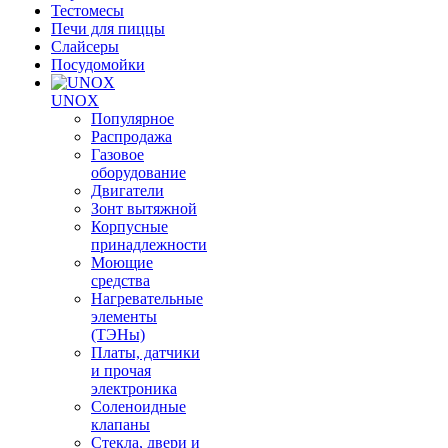
Тестомесы
Печи для пиццы
Слайсеры
Посудомойки
UNOX
Популярное
Распродажа
Газовое
оборудование
Двигатели
Зонт вытяжной
Корпусные
принадлежности
Моющие
средства
Нагревательные
элементы
(ТЭНы)
Платы, датчики
и прочая
электроника
Соленоидные
клапаны
Стекла, двери и