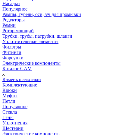
Насадки
Популярное
Рампы, турели, оси, з/ч для промывки
Редукторы
Ремни
Ротор моющий
Трубки, трубы, патрубки, шланги
Уплотнительные элементы
Фильтры
Фитинги
Форсунки
Электрические компоненты
Каталог GAM
Камень шамотный
Комплектующие
Крюки
Муфты
Петли
Популярное
Стекла
Тэны
Уплотнения
Шестерни
Электрические компоненты