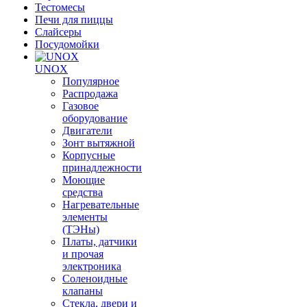
Тестомесы
Печи для пиццы
Слайсеры
Посудомойки
UNOX
Популярное
Распродажа
Газовое
оборудование
Двигатели
Зонт вытяжной
Корпусные
принадлежности
Моющие
средства
Нагревательные
элементы
(ТЭНы)
Платы, датчики
и прочая
электроника
Соленоидные
клапаны
Стекла, двери и