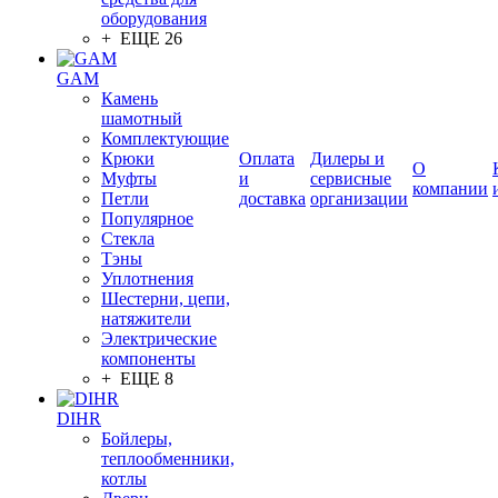
оборудования
+ ЕЩЕ 26
GAM
Камень
шамотный
Комплектующие
Крюки
Оплата
Дилеры и
О
Муфты
и
сервисные
компании
Петли
доставка
организации
Популярное
Стекла
Тэны
Уплотнения
Шестерни, цепи,
натяжители
Электрические
компоненты
+ ЕЩЕ 8
DIHR
Бойлеры,
теплообменники,
котлы