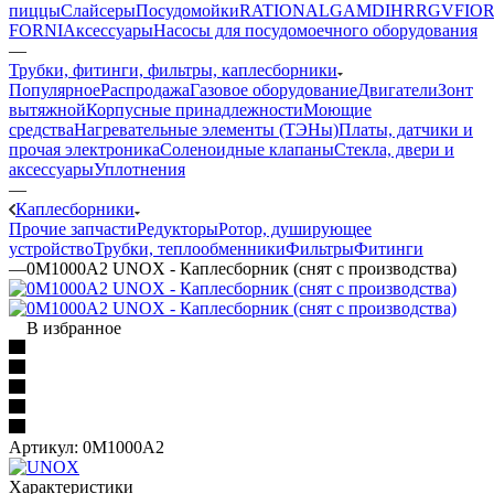
пиццы
Слайсеры
Посудомойки
RATIONAL
GAM
DIHR
RGV
FIOR
FORNI
Аксессуары
Насосы для посудомоечного оборудования
—
Трубки, фитинги, фильтры, каплесборники
Популярное
Распродажа
Газовое оборудование
Двигатели
Зонт
вытяжной
Корпусные принадлежности
Моющие
средства
Нагревательные элементы (ТЭНы)
Платы, датчики и
прочая электроника
Соленоидные клапаны
Стекла, двери и
аксессуары
Уплотнения
—
Каплесборники
Прочие запчасти
Редукторы
Ротор, душирующее
устройство
Трубки, теплообменники
Фильтры
Фитинги
—
0M1000A2 UNOX - Каплесборник (снят с производства)
В избранное
Артикул:
0M1000A2
Характеристики