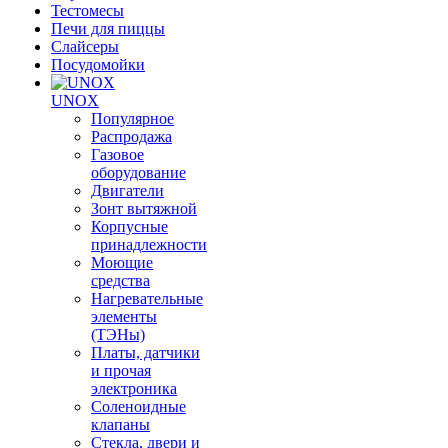
Тестомесы
Печи для пиццы
Слайсеры
Посудомойки
UNOX
Популярное
Распродажа
Газовое
оборудование
Двигатели
Зонт вытяжной
Корпусные
принадлежности
Моющие
средства
Нагревательные
элементы
(ТЭНы)
Платы, датчики
и прочая
электроника
Соленоидные
клапаны
Стекла, двери и