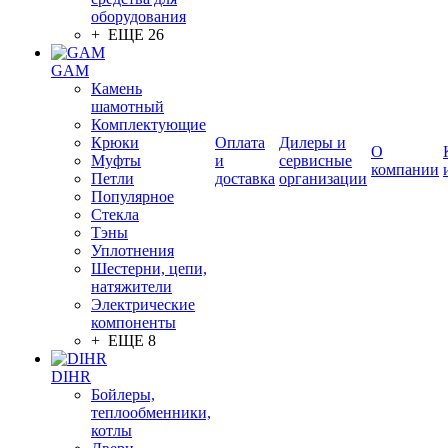
оборудования
+ ЕЩЕ 26
GAM
Камень
шамотный
Комплектующие
Крюки
Оплата
Дилеры и
О
Муфты
и
сервисные
компании
Петли
доставка
организации
Популярное
Стекла
Тэны
Уплотнения
Шестерни, цепи,
натяжители
Электрические
компоненты
+ ЕЩЕ 8
DIHR
Бойлеры,
теплообменники,
котлы