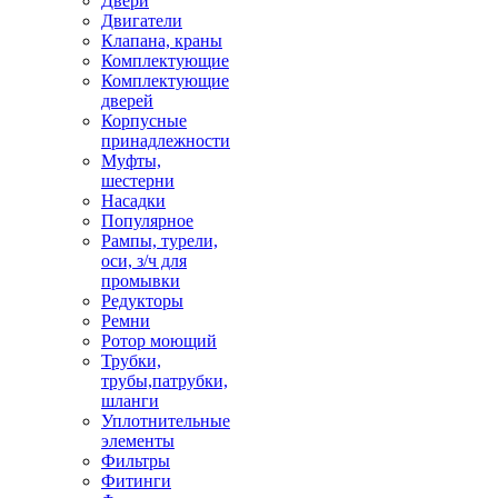
Двери
Двигатели
Клапана, краны
Комплектующие
Комплектующие
дверей
Корпусные
принадлежности
Муфты,
шестерни
Насадки
Популярное
Рампы, турели,
оси, з/ч для
промывки
Редукторы
Ремни
Ротор моющий
Трубки,
трубы,патрубки,
шланги
Уплотнительные
элементы
Фильтры
Фитинги