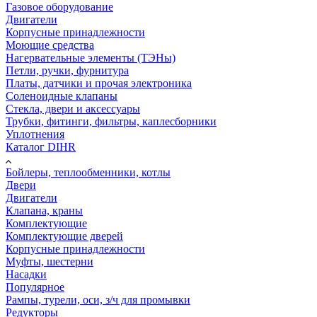
Газовое оборудование
Двигатели
Корпусные принадлежности
Моющие средства
Нагервательные элементы (ТЭНы)
Петли, ручки, фурнитура
Платы, датчики и прочая электроника
Соленоидные клапаны
Стекла, двери и аксессуары
Трубки, фитинги, фильтры, каплесборники
Уплотнения
Каталог DIHR
Бойлеры, теплообменники, котлы
Двери
Двигатели
Клапана, краны
Комплектующие
Комплектующие дверей
Корпусные принадлежности
Муфты, шестерни
Насадки
Популярное
Рампы, турели, оси, з/ч для промывки
Редукторы