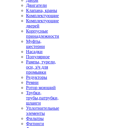
Двери
Двигатели
Клапана, краны
Комплектующие
Комплектующие
дверей
Корпусные
принадлежности
Муфты,
шестерни
Насадки
Популярное
Рампы, турели,
оси, з/ч для
промывки
Редукторы
Ремни
Ротор моющий
Трубки,
трубы,патрубки,
шланги
Уплотнительные
элементы
Фильтры
Фитинги