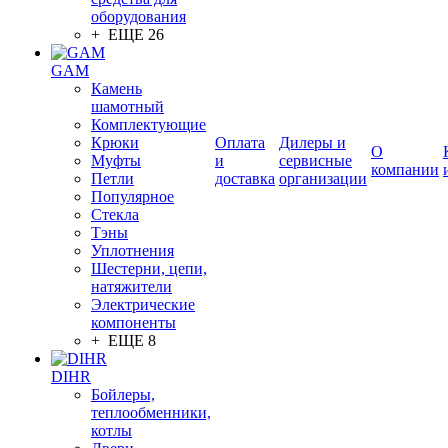
оборудования
+ ЕЩЕ 26
GAM
Камень
шамотный
Комплектующие
Крюки
Оплата
Дилеры и
О
Муфты
и
сервисные
компании
Петли
доставка
организации
Популярное
Стекла
Тэны
Уплотнения
Шестерни, цепи,
натяжители
Электрические
компоненты
+ ЕЩЕ 8
DIHR
Бойлеры,
теплообменники,
котлы