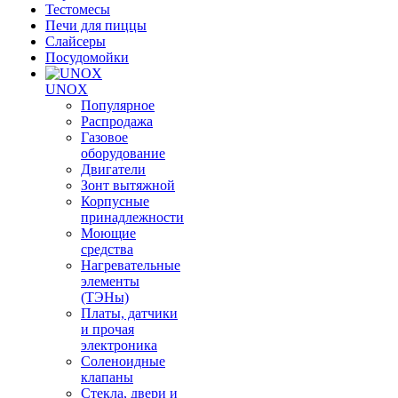
Тестомесы
Печи для пиццы
Слайсеры
Посудомойки
UNOX
Популярное
Распродажа
Газовое
оборудование
Двигатели
Зонт вытяжной
Корпусные
принадлежности
Моющие
средства
Нагревательные
элементы
(ТЭНы)
Платы, датчики
и прочая
электроника
Соленоидные
клапаны
Стекла, двери и