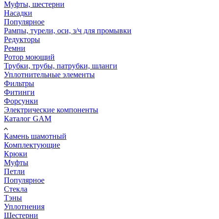
Муфты, шестерни
Насадки
Популярное
Рампы, турели, оси, з/ч для промывки
Редукторы
Ремни
Ротор моющий
Трубки, трубы, патрубки, шланги
Уплотнительные элементы
Фильтры
Фитинги
Форсунки
Электрические компоненты
Каталог GAM
Камень шамотный
Комплектующие
Крюки
Муфты
Петли
Популярное
Стекла
Тэны
Уплотнения
Шестерни