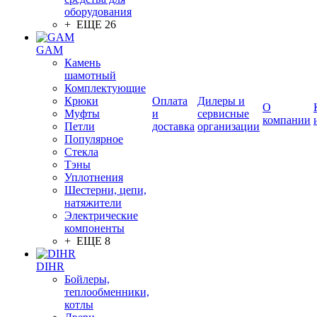
оборудования
+ ЕЩЕ 26
GAM
Камень
шамотный
Комплектующие
Крюки
Оплата
Дилеры и
О
Муфты
и
сервисные
компании
Петли
доставка
организации
Популярное
Стекла
Тэны
Уплотнения
Шестерни, цепи,
натяжители
Электрические
компоненты
+ ЕЩЕ 8
DIHR
Бойлеры,
теплообменники,
котлы