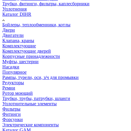
Трубки, фитинги, фильтры, каплесборники
Уплотнения
Каталог DIHR
Бойлеры, теплообменники, котлы
Двери
Двигатели
Клапана, краны
Комплектующие
Комплектующие дверей
Корпусные принадлежности
Муфты, шестерни
Насадки
Популярное
Рампы, турели, оси, з/ч для промывки
Редукторы
Ремни
Ротор моющий
Трубки, трубы, патрубки, шланги
Уплотнительные элементы
Фильтры
Фитинги
Форсунки
Электрические компоненты
Каталог GAM