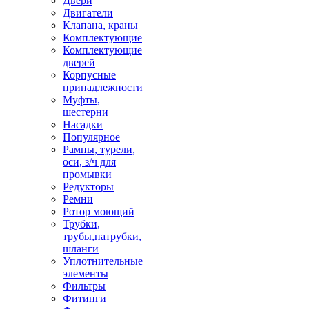
Двери
Двигатели
Клапана, краны
Комплектующие
Комплектующие
дверей
Корпусные
принадлежности
Муфты,
шестерни
Насадки
Популярное
Рампы, турели,
оси, з/ч для
промывки
Редукторы
Ремни
Ротор моющий
Трубки,
трубы,патрубки,
шланги
Уплотнительные
элементы
Фильтры
Фитинги