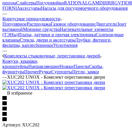
пиццы
Слайсеры
Посудомойки
RATIONAL
GAM
DIHR
RGV
FIOR
FORNI
Аксессуары
Насосы для посудомоечного оборудования
—
Корпусные принадлежности
Популярное
Распродажа
Газовое оборудование
Двигатели
Зонт
вытяжной
Моющие средства
Нагревательные элементы
(ТЭНы)
Платы, датчики и прочая электроника
Соленоидные
клапаны
Стекла, двери и аксессуары
Трубки, фитинги,
фильтры, каплесборники
Уплотнения
—
Комплекты стыковочные, перестановки дверей
Кожухи, крышки,
кронштейны
Направляющие
Ножки
Панели
Cкобы,
фурнитура
Прочее
Ручки
Суппорты
Петли, замки
—
XUC202 UNOX - Комплект перестановки двери
В избранное
Артикул:
XUC202