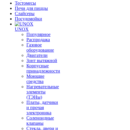
Тестомесы
Печи для пиццы
Слайсеры
Посудомойки
UNOX
Популярное
Распродажа
Газовое
оборудование
Двигатели
Зонт вытяжной
Корпусные
принадлежности
Моющие
средства
Нагревательные
элементы
(ТЭНы)
Платы, датчики
и прочая
электроника
Соленоидные
клапаны
Стекла, двери и