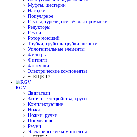
Муфты, шестерни
Насадки
Популярное
Рампы, турели, оси, з/ч для промывки
Редукторы
Ремни
Ротор моющий
Трубки, трубы,патрубки, шланги
Уплотнительные элементы
Фильтры
Фитинги
Форсунки
Электрические компоненты
+ ЕЩЕ 17
RGV
Двигатели
Заточные устройства, круги
Комплектующие
Ножи
Ножки, ручки
Популярное
Ремни
Электрические компоненты