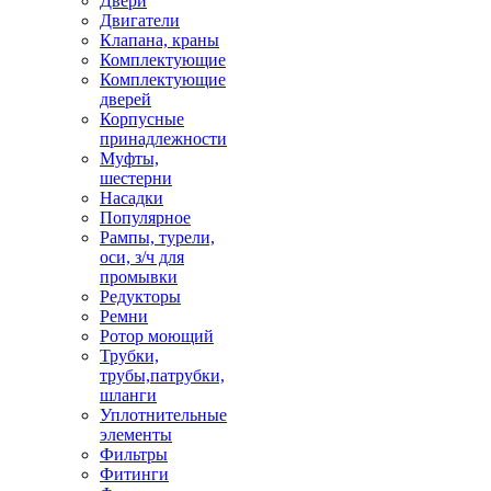
Двери
Двигатели
Клапана, краны
Комплектующие
Комплектующие
дверей
Корпусные
принадлежности
Муфты,
шестерни
Насадки
Популярное
Рампы, турели,
оси, з/ч для
промывки
Редукторы
Ремни
Ротор моющий
Трубки,
трубы,патрубки,
шланги
Уплотнительные
элементы
Фильтры
Фитинги