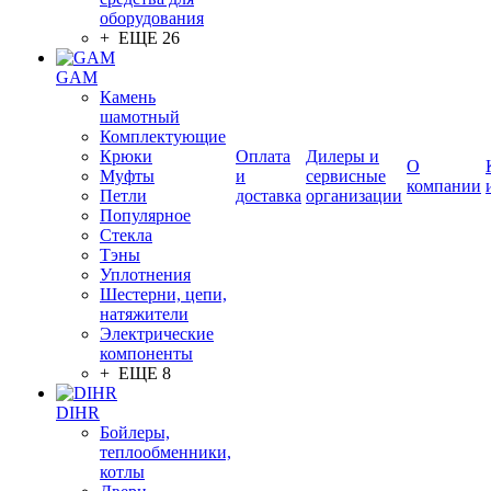
оборудования
+ ЕЩЕ 26
GAM
Камень
шамотный
Комплектующие
Крюки
Оплата
Дилеры и
О
Муфты
и
сервисные
компании
Петли
доставка
организации
Популярное
Стекла
Тэны
Уплотнения
Шестерни, цепи,
натяжители
Электрические
компоненты
+ ЕЩЕ 8
DIHR
Бойлеры,
теплообменники,
котлы