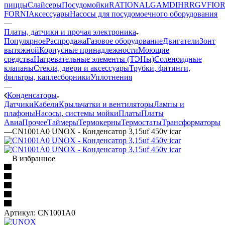
пиццы
Слайсеры
Посудомойки
RATIONAL
GAM
DIHR
RGV
FIOR
FORNI
Аксессуары
Насосы для посудомоечного оборудования
—
Платы, датчики и прочая электроника
Популярное
Распродажа
Газовое оборудование
Двигатели
Зонт
вытяжной
Корпусные принадлежности
Моющие
средства
Нагревательные элементы (ТЭНы)
Соленоидные
клапаны
Стекла, двери и аксессуары
Трубки, фитинги,
фильтры, каплесборники
Уплотнения
—
Конденсаторы
Датчики
Кабели
Крыльчатки и вентиляторы
Лампы и
плафоны
Насосы, системы мойки
Платы
Платы
Авиа
Прочее
Таймеры
Термокерны
Термостаты
Трансформаторы
—
CN1001A0 UNOX - Конденсатор 3,15uf 450v icar
В избранное
Артикул:
CN1001A0