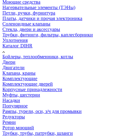
Моющие средства
Нагервательные элементы (ТЭНы)
Петли, ручки, фурнитура
Платы, датчики и прочая электроника
Соленоидные клапаны
Стекла, двери и аксессуары
Трубки, фитинги, фильтры, каплесборники
Уплотнения
Каталог DIHR
Бойлеры, теплообменники, котлы
Двери
Двигатели
Клапана, краны
Комплектующие
Комплектующие дверей
Корпусные принадлежности
Муфты, шестерни
Насадки
Популярное
Рампы, турели, оси, з/ч для промывки
Редукторы
Ремни
Ротор моющий
Трубки, трубы, патрубки, шланги