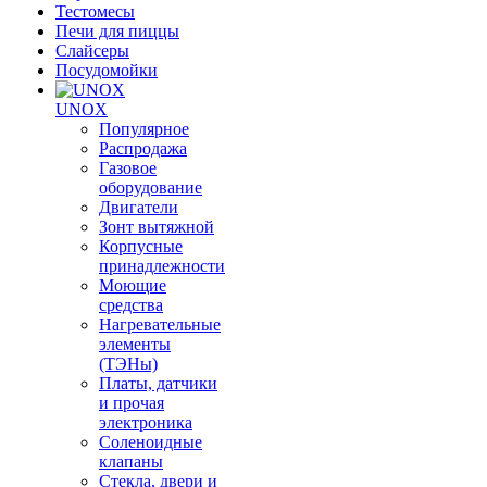
Тестомесы
Печи для пиццы
Слайсеры
Посудомойки
UNOX
Популярное
Распродажа
Газовое
оборудование
Двигатели
Зонт вытяжной
Корпусные
принадлежности
Моющие
средства
Нагревательные
элементы
(ТЭНы)
Платы, датчики
и прочая
электроника
Соленоидные
клапаны
Стекла, двери и