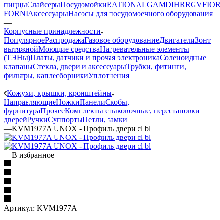
пиццы
Слайсеры
Посудомойки
RATIONAL
GAM
DIHR
RGV
FIOR
FORNI
Аксессуары
Насосы для посудомоечного оборудования
—
Корпусные принадлежности
Популярное
Распродажа
Газовое оборудование
Двигатели
Зонт
вытяжной
Моющие средства
Нагревательные элементы
(ТЭНы)
Платы, датчики и прочая электроника
Соленоидные
клапаны
Стекла, двери и аксессуары
Трубки, фитинги,
фильтры, каплесборники
Уплотнения
—
Кожухи, крышки, кронштейны
Направляющие
Ножки
Панели
Cкобы,
фурнитура
Прочее
Комплекты стыковочные, перестановки
дверей
Ручки
Суппорты
Петли, замки
—
KVM1977A UNOX - Профиль двери cl bl
В избранное
Артикул:
KVM1977A