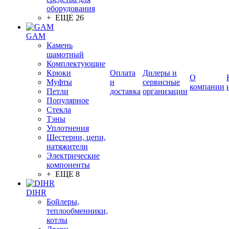
оборудования
+ ЕЩЕ 26
GAM
Камень
шамотный
Комплектующие
Крюки
Оплата
Дилеры и
О
Муфты
и
сервисные
компании
Петли
доставка
организации
Популярное
Стекла
Тэны
Уплотнения
Шестерни, цепи,
натяжители
Электрические
компоненты
+ ЕЩЕ 8
DIHR
Бойлеры,
теплообменники,
котлы