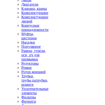
Двери
Двигатели
Клапана, краны
Комплектующие
Комплектующие
дверей
Корпусные
принадлежности
Муфты,
шестерни
Насадки
Популярное
Рампы, турели,
оси, з/ч для
промывки
Редукторы
Ремни
Ротор моющий
Трубки,
трубы,патрубки,
шланги
Уплотнительные
элементы
Фильтры
Фитинги