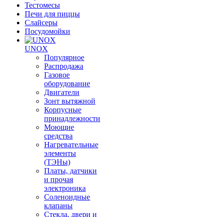
Тестомесы
Печи для пиццы
Слайсеры
Посудомойки
UNOX
Популярное
Распродажа
Газовое
оборудование
Двигатели
Зонт вытяжной
Корпусные
принадлежности
Моющие
средства
Нагревательные
элементы
(ТЭНы)
Платы, датчики
и прочая
электроника
Соленоидные
клапаны
Стекла, двери и