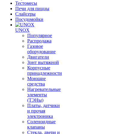
Тестомесы
Печи для пиццы
Слайсеры
Посудомойки
UNOX
Популярное
Распродажа
Газовое
оборудование
Двигатели
Зонт вытяжной
Корпусные
принадлежности
Моющие
средства
Нагревательные
элементы
(ТЭНы)
Платы, датчики
и прочая
электроника
Соленоидные
клапаны
Стекла, двери и