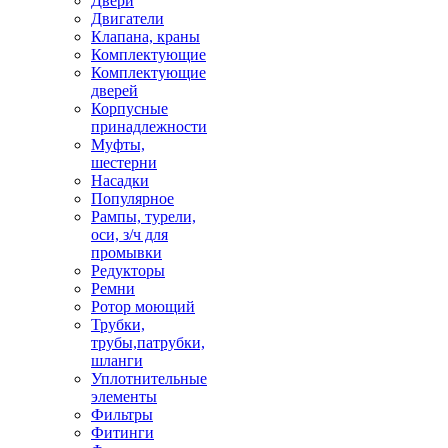
Двери
Двигатели
Клапана, краны
Комплектующие
Комплектующие
дверей
Корпусные
принадлежности
Муфты,
шестерни
Насадки
Популярное
Рампы, турели,
оси, з/ч для
промывки
Редукторы
Ремни
Ротор моющий
Трубки,
трубы,патрубки,
шланги
Уплотнительные
элементы
Фильтры
Фитинги