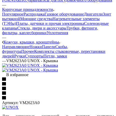
FORNI
Аксессуары
Насосы для посудомоечного оборудования
—
Корпусные принадлежности
Популярное
Распродажа
Газовое оборудование
Двигатели
Зонт
вытяжной
Моющие средства
Нагревательные элементы
(ТЭНы)
Платы, датчики и прочая электроника
Соленоидные
клапаны
Стекла, двери и аксессуары
Трубки, фитинги,
фильтры, каплесборники
Уплотнения
—
Кожухи, крышки, кронштейны
Направляющие
Ножки
Панели
Cкобы,
фурнитура
Прочее
Комплекты стыковочные, перестановки
дверей
Ручки
Суппорты
Петли, замки
—
VM2623A0 UNOX - Крышка
В избранное
Артикул:
VM2623A0