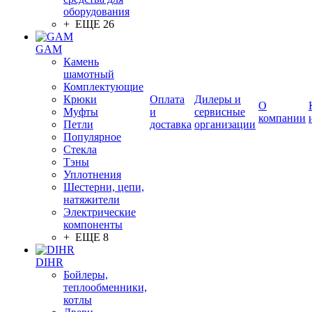
оборудования
+ ЕЩЕ 26
GAM
Камень
шамотный
Комплектующие
Крюки
Оплата
Дилеры и
О
Муфты
и
сервисные
компании
Петли
доставка
организации
Популярное
Стекла
Тэны
Уплотнения
Шестерни, цепи,
натяжители
Электрические
компоненты
+ ЕЩЕ 8
DIHR
Бойлеры,
теплообменники,
котлы