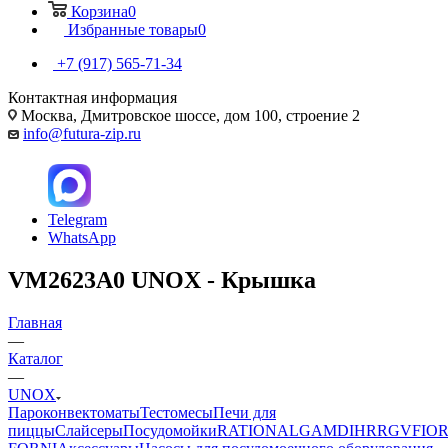
Корзина
0
Избранные товары
0
+7 (917) 565-71-34
Контактная информация
Москва, Дмитровское шоссе, дом 100, строение 2
info@futura-zip.ru
Telegram
WhatsApp
VM2623A0 UNOX - Крышка
Главная
—
Каталог
—
UNOX
Пароконвектоматы
Тестомесы
Печи для
пиццы
Слайсеры
Посудомойки
RATIONAL
GAM
DIHR
RGV
FIOR