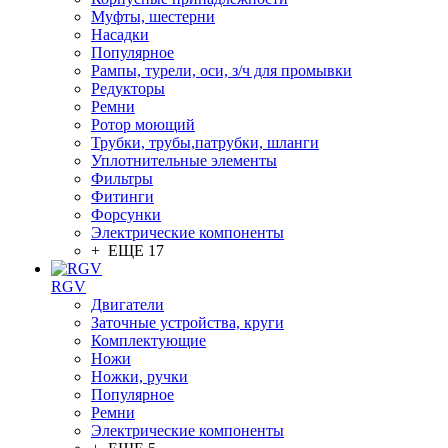
Муфты, шестерни
Насадки
Популярное
Рампы, турели, оси, з/ч для промывки
Редукторы
Ремни
Ротор моющий
Трубки, трубы,патрубки, шланги
Уплотнительные элементы
Фильтры
Фитинги
Форсунки
Электрические компоненты
+ ЕЩЕ 17
RGV
Двигатели
Заточные устройства, круги
Комплектующие
Ножи
Ножки, ручки
Популярное
Ремни
Электрические компоненты