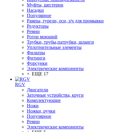
Муфты, шестерни
Насадки
Популярное
Рампы, турели, оси, з/ч для промывки
Редукторы
Ремни
Ротор моющий
Трубки, трубы,патрубки, шланги
Уплотнительные элементы
Фильтры
Фитинги
Форсунки
Электрические компоненты
+ ЕЩЕ 17
RGV
Двигатели
Заточные устройства, круги
Комплектующие
Ножи
Ножки, ручки
Популярное
Ремни
Электрические компоненты