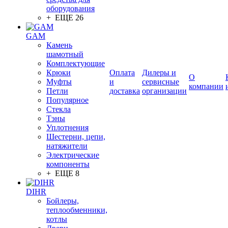
оборудования
+ ЕЩЕ 26
GAM
Камень
шамотный
Комплектующие
Крюки
Оплата
Дилеры и
О
Муфты
и
сервисные
компании
Петли
доставка
организации
Популярное
Стекла
Тэны
Уплотнения
Шестерни, цепи,
натяжители
Электрические
компоненты
+ ЕЩЕ 8
DIHR
Бойлеры,
теплообменники,
котлы