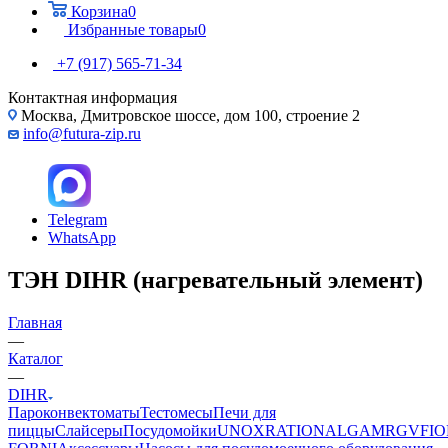
Корзина
0
Избранные товары
0
+7 (917) 565-71-34
Контактная информация
Москва, Дмитровское шоссе, дом 100, строение 2
info@futura-zip.ru
Telegram
WhatsApp
ТЭН DIHR (нагревательный элемент)
Главная
—
Каталог
—
DIHR
Пароконвектоматы
Тестомесы
Печи для
пиццы
Слайсеры
Посудомойки
UNOX
RATIONAL
GAM
RGV
FIO