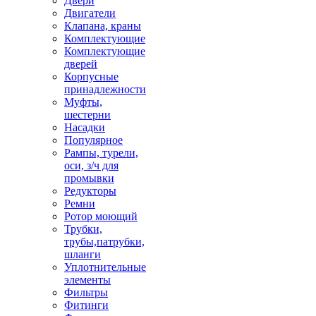
Двери
Двигатели
Клапана, краны
Комплектующие
Комплектующие
дверей
Корпусные
принадлежности
Муфты,
шестерни
Насадки
Популярное
Рампы, турели,
оси, з/ч для
промывки
Редукторы
Ремни
Ротор моющий
Трубки,
трубы,патрубки,
шланги
Уплотнительные
элементы
Фильтры
Фитинги