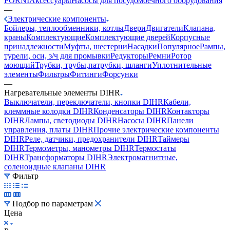
FORNI
Аксессуары
Насосы для посудомоечного оборудования
—
Электрические компоненты
Бойлеры, теплообменники, котлы
Двери
Двигатели
Клапана,
краны
Комплектующие
Комплектующие дверей
Корпусные
принадлежности
Муфты, шестерни
Насадки
Популярное
Рампы,
турели, оси, з/ч для промывки
Редукторы
Ремни
Ротор
моющий
Трубки, трубы,патрубки, шланги
Уплотнительные
элементы
Фильтры
Фитинги
Форсунки
—
Нагревательные элементы DIHR
Выключатели, переключатели, кнопки DIHR
Кабели,
клеммные колодки DIHR
Конденсаторы DIHR
Контакторы
DIHR
Лампы, светодиоды DIHR
Насосы DIHR
Панели
управления, платы DIHR
Прочие электрические компоненты
DIHR
Реле, датчики, предохранители DIHR
Таймеры
DIHR
Термометры, манометры DIHR
Термостаты
DIHR
Трансформаторы DIHR
Электромагнитные,
соленоидные клапаны DIHR
Фильтр
Подбор по параметрам
Цена