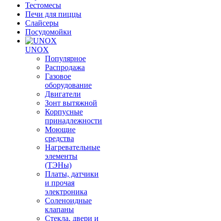
Тестомесы
Печи для пиццы
Слайсеры
Посудомойки
UNOX
Популярное
Распродажа
Газовое
оборудование
Двигатели
Зонт вытяжной
Корпусные
принадлежности
Моющие
средства
Нагревательные
элементы
(ТЭНы)
Платы, датчики
и прочая
электроника
Соленоидные
клапаны
Стекла, двери и