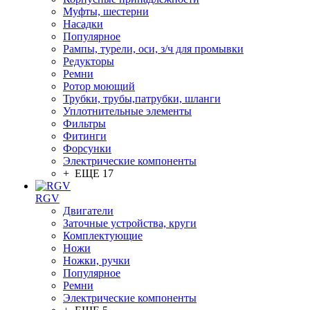
Муфты, шестерни
Насадки
Популярное
Рампы, турели, оси, з/ч для промывки
Редукторы
Ремни
Ротор моющий
Трубки, трубы,патрубки, шланги
Уплотнительные элементы
Фильтры
Фитинги
Форсунки
Электрические компоненты
+ ЕЩЕ 17
RGV
Двигатели
Заточные устройства, круги
Комплектующие
Ножи
Ножки, ручки
Популярное
Ремни
Электрические компоненты