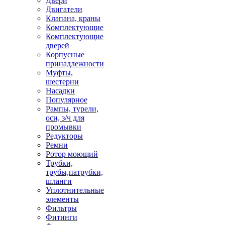
Двери
Двигатели
Клапана, краны
Комплектующие
Комплектующие
дверей
Корпусные
принадлежности
Муфты,
шестерни
Насадки
Популярное
Рампы, турели,
оси, з/ч для
промывки
Редукторы
Ремни
Ротор моющий
Трубки,
трубы,патрубки,
шланги
Уплотнительные
элементы
Фильтры
Фитинги