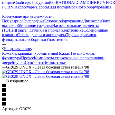
пиццы
Слайсеры
Посудомойки
RATIONAL
GAM
DIHR
RGV
FIOR
FORNI
Аксессуары
Насосы для посудомоечного оборудования
—
Корпусные принадлежности
Популярное
Распродажа
Газовое оборудование
Двигатели
Зонт
вытяжной
Моющие средства
Нагревательные элементы
(ТЭНы)
Платы, датчики и прочая электроника
Соленоидные
клапаны
Стекла, двери и аксессуары
Трубки, фитинги,
фильтры, каплесборники
Уплотнения
—
Направляющие
Кожухи, крышки, кронштейны
Ножки
Панели
Cкобы,
фурнитура
Прочее
Комплекты стыковочные, перестановки
дверей
Ручки
Суппорты
Петли, замки
—
GR029 UNOX - Левая боковая сетка rossella '98
В избранное
Артикул:
GR029