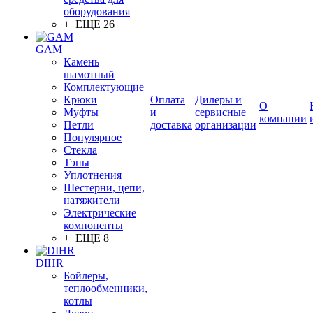
оборудования
+ ЕЩЕ 26
GAM
Камень
шамотный
Комплектующие
Крюки
Оплата
Дилеры и
О
Муфты
и
сервисные
компании
Петли
доставка
организации
Популярное
Стекла
Тэны
Уплотнения
Шестерни, цепи,
натяжители
Электрические
компоненты
+ ЕЩЕ 8
DIHR
Бойлеры,
теплообменники,
котлы