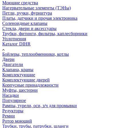
Моющие средства
Нагервательные элементы (ТЭНы)
Петли, ручки, фурнитура
Платы, датчики и прочая электроника
Соленоидные клапаны
Стекла, двери и аксессуары
Трубки, фитинги, фильтры, каплесборники
Уплотнения
Каталог DIHR
Бойлеры, теплообменники, котлы
Двери
Двигатели
Клапана, краны
Комплектующие
Комплектующие дверей
Корпусные принадлежности
Муфты, шестерни
Насадки
Популярное
Рампы, турели, оси, з/ч для промывки
Редукторы
Ремни
Ротор моющий
Трубки, трубы, патрубки, шланги