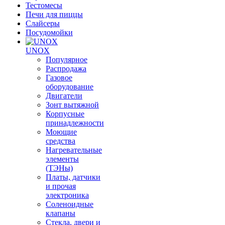
Тестомесы
Печи для пиццы
Слайсеры
Посудомойки
UNOX
Популярное
Распродажа
Газовое
оборудование
Двигатели
Зонт вытяжной
Корпусные
принадлежности
Моющие
средства
Нагревательные
элементы
(ТЭНы)
Платы, датчики
и прочая
электроника
Соленоидные
клапаны
Стекла, двери и