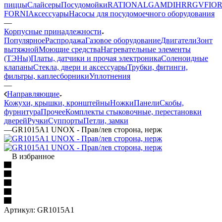
пиццы
Слайсеры
Посудомойки
RATIONAL
GAM
DIHR
RGV
FIOR
FORNI
Аксессуары
Насосы для посудомоечного оборудования
—
Корпусные принадлежности
Популярное
Распродажа
Газовое оборудование
Двигатели
Зонт
вытяжной
Моющие средства
Нагревательные элементы
(ТЭНы)
Платы, датчики и прочая электроника
Соленоидные
клапаны
Стекла, двери и аксессуары
Трубки, фитинги,
фильтры, каплесборники
Уплотнения
—
Направляющие
Кожухи, крышки, кронштейны
Ножки
Панели
Cкобы,
фурнитура
Прочее
Комплекты стыковочные, перестановки
дверей
Ручки
Суппорты
Петли, замки
—
GR1015A1 UNOX - Прав/лев сторона, нерж
В избранное
Артикул:
GR1015A1