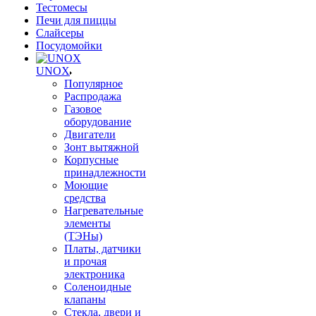
Тестомесы
Печи для пиццы
Слайсеры
Посудомойки
UNOX
Популярное
Распродажа
Газовое
оборудование
Двигатели
Зонт вытяжной
Корпусные
принадлежности
Моющие
средства
Нагревательные
элементы
(ТЭНы)
Платы, датчики
и прочая
электроника
Соленоидные
клапаны
Стекла, двери и