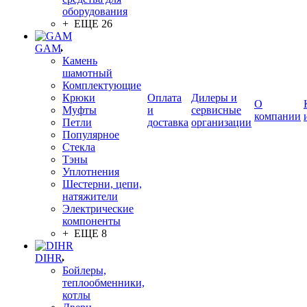
оборудования
+ ЕЩЕ 26
GAM
Камень
шамотный
Комплектующие
Крюки
Оплата
Дилеры и
О
Муфты
и
сервисные
компании
Петли
доставка
организации
Популярное
Стекла
Тэны
Уплотнения
Шестерни, цепи,
натяжители
Электрические
компоненты
+ ЕЩЕ 8
DIHR
Бойлеры,
теплообменники,
котлы