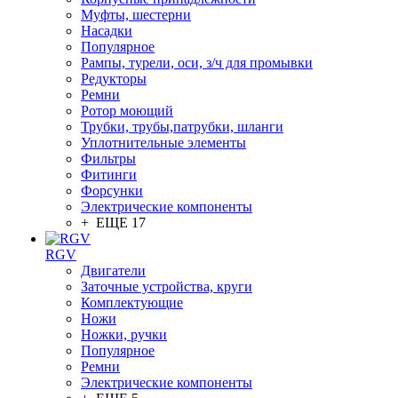
Муфты, шестерни
Насадки
Популярное
Рампы, турели, оси, з/ч для промывки
Редукторы
Ремни
Ротор моющий
Трубки, трубы,патрубки, шланги
Уплотнительные элементы
Фильтры
Фитинги
Форсунки
Электрические компоненты
+ ЕЩЕ 17
RGV
Двигатели
Заточные устройства, круги
Комплектующие
Ножи
Ножки, ручки
Популярное
Ремни
Электрические компоненты