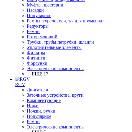
Муфты, шестерни
Насадки
Популярное
Рампы, турели, оси, з/ч для промывки
Редукторы
Ремни
Ротор моющий
Трубки, трубы,патрубки, шланги
Уплотнительные элементы
Фильтры
Фитинги
Форсунки
Электрические компоненты
+ ЕЩЕ 17
RGV
Двигатели
Заточные устройства, круги
Комплектующие
Ножи
Ножки, ручки
Популярное
Ремни
Электрические компоненты