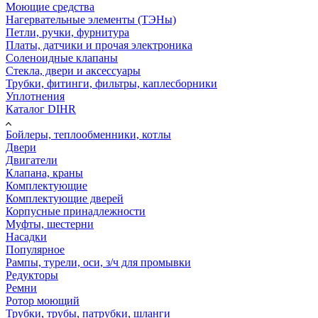
Моющие средства
Нагервательные элементы (ТЭНы)
Петли, ручки, фурнитура
Платы, датчики и прочая электроника
Соленоидные клапаны
Стекла, двери и аксессуары
Трубки, фитинги, фильтры, каплесборники
Уплотнения
Каталог DIHR
Бойлеры, теплообменники, котлы
Двери
Двигатели
Клапана, краны
Комплектующие
Комплектующие дверей
Корпусные принадлежности
Муфты, шестерни
Насадки
Популярное
Рампы, турели, оси, з/ч для промывки
Редукторы
Ремни
Ротор моющий
Трубки, трубы, патрубки, шланги