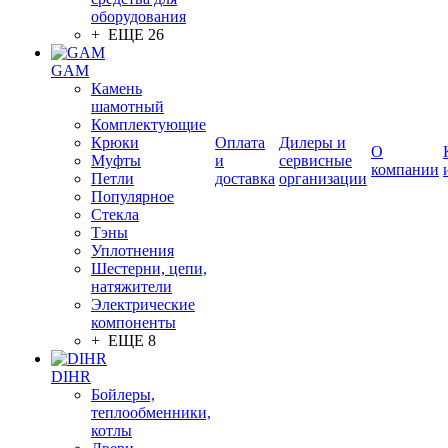
оборудования
+ ЕЩЕ 26
GAM
Камень
шамотный
Комплектующие
Крюки
Оплата
Дилеры и
О
Муфты
и
сервисные
компании
Петли
доставка
организации
Популярное
Стекла
Тэны
Уплотнения
Шестерни, цепи,
натяжители
Электрические
компоненты
+ ЕЩЕ 8
DIHR
Бойлеры,
теплообменники,
котлы