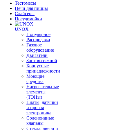
Тестомесы
Печи для пиццы
Слайсеры
Посудомойки
UNOX
Популярное
Распродажа
Газовое
оборудование
Двигатели
Зонт вытяжной
Корпусные
принадлежности
Моющие
средства
Нагревательные
элементы
(ТЭНы)
Платы, датчики
и прочая
электроника
Соленоидные
клапаны
Стекла, двери и