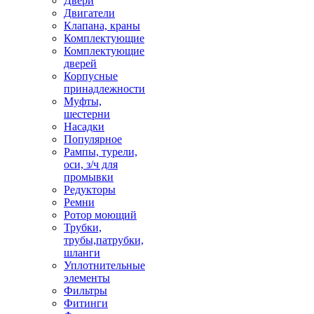
Двери
Двигатели
Клапана, краны
Комплектующие
Комплектующие
дверей
Корпусные
принадлежности
Муфты,
шестерни
Насадки
Популярное
Рампы, турели,
оси, з/ч для
промывки
Редукторы
Ремни
Ротор моющий
Трубки,
трубы,патрубки,
шланги
Уплотнительные
элементы
Фильтры
Фитинги