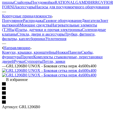
пиццы
Слайсеры
Посудомойки
RATIONAL
GAM
DIHR
RGV
FIOR
FORNI
Аксессуары
Насосы для посудомоечного оборудования
—
Корпусные принадлежности
Популярное
Распродажа
Газовое оборудование
Двигатели
Зонт
вытяжной
Моющие средства
Нагревательные элементы
(ТЭНы)
Платы, датчики и прочая электроника
Соленоидные
клапаны
Стекла, двери и аксессуары
Трубки, фитинги,
фильтры, каплесборники
Уплотнения
—
Направляющие
Кожухи, крышки, кронштейны
Ножки
Панели
Cкобы,
фурнитура
Прочее
Комплекты стыковочные, перестановки
дверей
Ручки
Суппорты
Петли, замки
—
GRL1206B0 UNOX - Боковая сетка нерж 4x600x400
В избранное
Артикул:
GRL1206B0