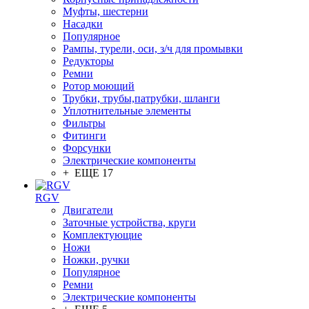
Муфты, шестерни
Насадки
Популярное
Рампы, турели, оси, з/ч для промывки
Редукторы
Ремни
Ротор моющий
Трубки, трубы,патрубки, шланги
Уплотнительные элементы
Фильтры
Фитинги
Форсунки
Электрические компоненты
+ ЕЩЕ 17
RGV
Двигатели
Заточные устройства, круги
Комплектующие
Ножи
Ножки, ручки
Популярное
Ремни
Электрические компоненты