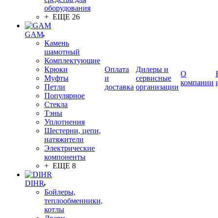
оборудования
+ ЕЩЕ 26
GAM
Камень
шамотный
Комплектующие
Крюки
Оплата
Дилеры и
О
Муфты
и
сервисные
компании
Петли
доставка
организации
Популярное
Стекла
Тэны
Уплотнения
Шестерни, цепи,
натяжители
Электрические
компоненты
+ ЕЩЕ 8
DIHR
Бойлеры,
теплообменники,
котлы