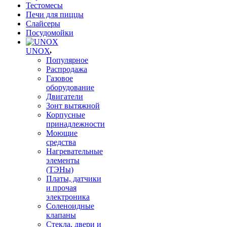
Тестомесы
Печи для пиццы
Слайсеры
Посудомойки
UNOX
Популярное
Распродажа
Газовое
оборудование
Двигатели
Зонт вытяжной
Корпусные
принадлежности
Моющие
средства
Нагревательные
элементы
(ТЭНы)
Платы, датчики
и прочая
электроника
Соленоидные
клапаны
Стекла, двери и