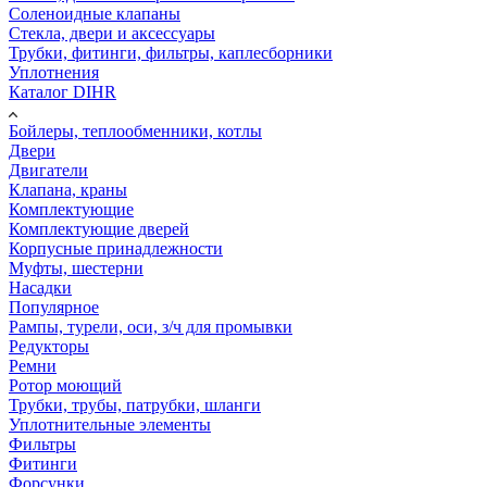
Соленоидные клапаны
Стекла, двери и аксессуары
Трубки, фитинги, фильтры, каплесборники
Уплотнения
Каталог DIHR
Бойлеры, теплообменники, котлы
Двери
Двигатели
Клапана, краны
Комплектующие
Комплектующие дверей
Корпусные принадлежности
Муфты, шестерни
Насадки
Популярное
Рампы, турели, оси, з/ч для промывки
Редукторы
Ремни
Ротор моющий
Трубки, трубы, патрубки, шланги
Уплотнительные элементы
Фильтры
Фитинги
Форсунки