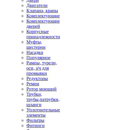
Двери
Двигатели
Клапана, краны
Комплектующие
Комплектующие
дверей
Корпусные
принадлежности
Муфты,
шестерни
Насадки
Популярное
Рампы, турели,
оси, з/ч для
промывки
Редукторы
Ремни
Ротор моющий
Трубки,
трубы,патрубки,
шланги
Уплотнительные
элементы
Фильтры
Фитинги