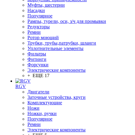
Муфты, шестерни
Насадки
Популярное
Рампы, турели, оси, з/ч для промывки
Редукторы
Ремни
Ротор моющий
Трубки, трубы,патрубки, шланги
Уплотнительные элементы
Фильтры
Фитинги
Форсунки
Электрические компоненты
+ ЕЩЕ 17
RGV
Двигатели
Заточные устройства, круги
Комплектующие
Ножи
Ножки, ручки
Популярное
Ремни
Электрические компоненты