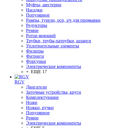
Муфты, шестерни
Насадки
Популярное
Рампы, турели, оси, з/ч для промывки
Редукторы
Ремни
Ротор моющий
Трубки, трубы,патрубки, шланги
Уплотнительные элементы
Фильтры
Фитинги
Форсунки
Электрические компоненты
+ ЕЩЕ 17
RGV
Двигатели
Заточные устройства, круги
Комплектующие
Ножи
Ножки, ручки
Популярное
Ремни
Электрические компоненты