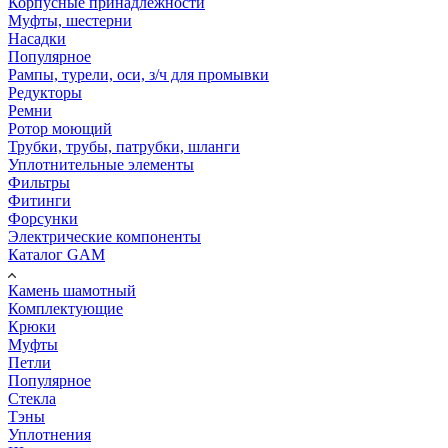
Корпусные принадлежности
Муфты, шестерни
Насадки
Популярное
Рампы, турели, оси, з/ч для промывки
Редукторы
Ремни
Ротор моющий
Трубки, трубы, патрубки, шланги
Уплотнительные элементы
Фильтры
Фитинги
Форсунки
Электрические компоненты
Каталог GAM
Камень шамотный
Комплектующие
Крюки
Муфты
Петли
Популярное
Стекла
Тэны
Уплотнения