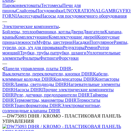
DIHR
Пароконвектоматы
Тестомесы
Печи для
пиццы
Слайсеры
Посудомойки
UNOX
RATIONAL
GAM
RGV
FIO
FORNI
Аксессуары
Насосы для посудомоечного оборудования
—
Электрические компоненты
Бойлеры, теплообменники, котлы
Двери
Двигатели
Клапана,
краны
Комплектующие
Комплектующие дверей
Корпусные
принадлежности
Муфты, шестерни
Насадки
Популярное
Рампы,
турели, оси, з/ч для промывки
Редукторы
Ремни
Ротор
моющий
Трубки, трубы,патрубки, шланги
Уплотнительные
элементы
Фильтры
Фитинги
Форсунки
—
Панели управления, платы DIHR
Выключатели, переключатели, кнопки DIHR
Кабели,
клеммные колодки DIHR
Конденсаторы DIHR
Контакторы
DIHR
Лампы, светодиоды DIHR
Нагревательные элементы
DIHR
Насосы DIHR
Прочие электрические компоненты
DIHR
Реле, датчики, предохранители DIHR
Таймеры
DIHR
Термометры, манометры DIHR
Термостаты
DIHR
Трансформаторы DIHR
Электромагнитные,
соленоидные клапаны DIHR
—
DW75093 DIHR / KROMO - ПЛАСТИКОВАЯ ПАНЕЛЬ
УПРАВЛЕНИЯ