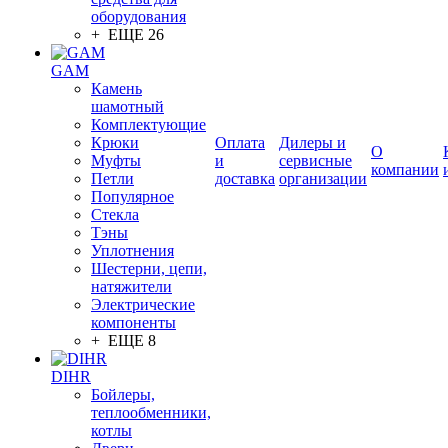
оборудования
+ ЕЩЕ 26
GAM
Камень
шамотный
Комплектующие
Крюки
Оплата
Дилеры и
О
Муфты
и
сервисные
компании
Петли
доставка
организации
Популярное
Стекла
Тэны
Уплотнения
Шестерни, цепи,
натяжители
Электрические
компоненты
+ ЕЩЕ 8
DIHR
Бойлеры,
теплообменники,
котлы