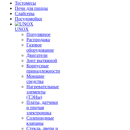
Тестомесы
Печи для пиццы
Слайсеры
Посудомойки
UNOX
Популярное
Распродажа
Газовое
оборудование
Двигатели
Зонт вытяжной
Корпусные
принадлежности
Моющие
средства
Нагревательные
элементы
(ТЭНы)
Платы, датчики
и прочая
электроника
Соленоидные
клапаны
Стекла, двери и