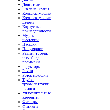
Двери
Двигатели
Клапана, краны
Комплектующие
Комплектующие
дверей
Корпусные
принадлежности
Муфты,
шестерни
Насадки
Популярное
Рампы, турели,
оси, з/ч для
промывки
Редукторы
Ремни
Ротор моющий
Трубки,
трубы,патрубки,
шланги
Уплотнительные
элементы
Фильтры
Фитинги