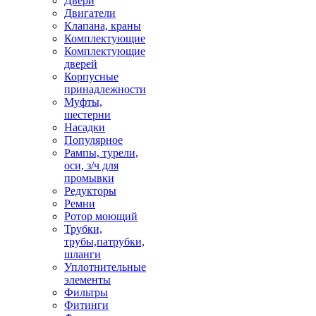
Двери
Двигатели
Клапана, краны
Комплектующие
Комплектующие
дверей
Корпусные
принадлежности
Муфты,
шестерни
Насадки
Популярное
Рампы, турели,
оси, з/ч для
промывки
Редукторы
Ремни
Ротор моющий
Трубки,
трубы,патрубки,
шланги
Уплотнительные
элементы
Фильтры
Фитинги