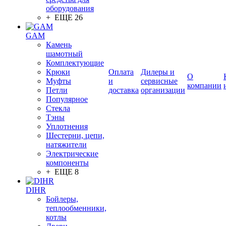
оборудования
+ ЕЩЕ 26
GAM
Камень
шамотный
Комплектующие
Крюки
Оплата
Дилеры и
О
Муфты
и
сервисные
компании
Петли
доставка
организации
Популярное
Стекла
Тэны
Уплотнения
Шестерни, цепи,
натяжители
Электрические
компоненты
+ ЕЩЕ 8
DIHR
Бойлеры,
теплообменники,
котлы