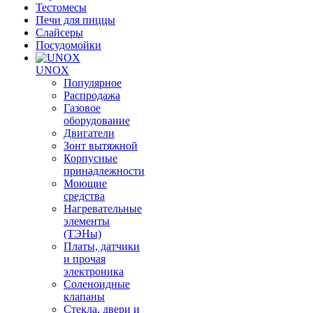
Тестомесы
Печи для пиццы
Слайсеры
Посудомойки
UNOX
Популярное
Распродажа
Газовое
оборудование
Двигатели
Зонт вытяжной
Корпусные
принадлежности
Моющие
средства
Нагревательные
элементы
(ТЭНы)
Платы, датчики
и прочая
электроника
Соленоидные
клапаны
Стекла, двери и