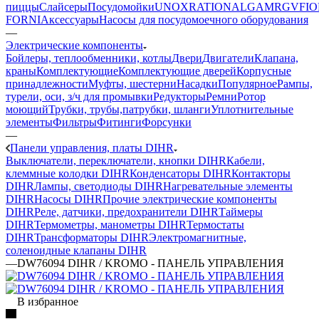
пиццы
Слайсеры
Посудомойки
UNOX
RATIONAL
GAM
RGV
FIO
FORNI
Аксессуары
Насосы для посудомоечного оборудования
—
Электрические компоненты
Бойлеры, теплообменники, котлы
Двери
Двигатели
Клапана,
краны
Комплектующие
Комплектующие дверей
Корпусные
принадлежности
Муфты, шестерни
Насадки
Популярное
Рампы,
турели, оси, з/ч для промывки
Редукторы
Ремни
Ротор
моющий
Трубки, трубы,патрубки, шланги
Уплотнительные
элементы
Фильтры
Фитинги
Форсунки
—
Панели управления, платы DIHR
Выключатели, переключатели, кнопки DIHR
Кабели,
клеммные колодки DIHR
Конденсаторы DIHR
Контакторы
DIHR
Лампы, светодиоды DIHR
Нагревательные элементы
DIHR
Насосы DIHR
Прочие электрические компоненты
DIHR
Реле, датчики, предохранители DIHR
Таймеры
DIHR
Термометры, манометры DIHR
Термостаты
DIHR
Трансформаторы DIHR
Электромагнитные,
соленоидные клапаны DIHR
—
DW76094 DIHR / KROMO - ПАНЕЛЬ УПРАВЛЕНИЯ
В избранное