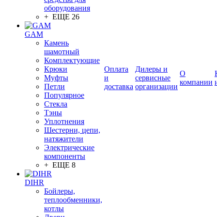
оборудования
+ ЕЩЕ 26
GAM
Камень
шамотный
Комплектующие
Крюки
Оплата
Дилеры и
О
Муфты
и
сервисные
компании
Петли
доставка
организации
Популярное
Стекла
Тэны
Уплотнения
Шестерни, цепи,
натяжители
Электрические
компоненты
+ ЕЩЕ 8
DIHR
Бойлеры,
теплообменники,
котлы