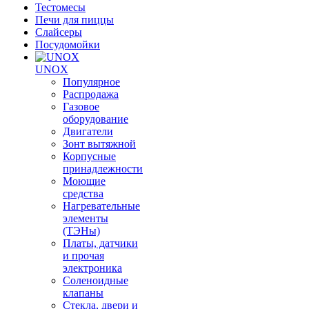
Тестомесы
Печи для пиццы
Слайсеры
Посудомойки
UNOX
Популярное
Распродажа
Газовое
оборудование
Двигатели
Зонт вытяжной
Корпусные
принадлежности
Моющие
средства
Нагревательные
элементы
(ТЭНы)
Платы, датчики
и прочая
электроника
Соленоидные
клапаны
Стекла, двери и