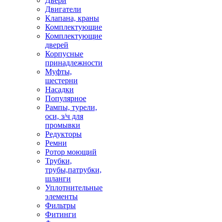
Двери
Двигатели
Клапана, краны
Комплектующие
Комплектующие
дверей
Корпусные
принадлежности
Муфты,
шестерни
Насадки
Популярное
Рампы, турели,
оси, з/ч для
промывки
Редукторы
Ремни
Ротор моющий
Трубки,
трубы,патрубки,
шланги
Уплотнительные
элементы
Фильтры
Фитинги