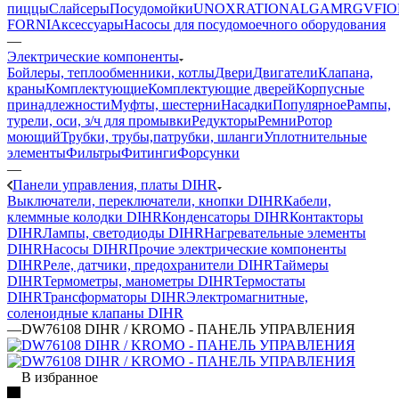
пиццы
Слайсеры
Посудомойки
UNOX
RATIONAL
GAM
RGV
FIO
FORNI
Аксессуары
Насосы для посудомоечного оборудования
—
Электрические компоненты
Бойлеры, теплообменники, котлы
Двери
Двигатели
Клапана,
краны
Комплектующие
Комплектующие дверей
Корпусные
принадлежности
Муфты, шестерни
Насадки
Популярное
Рампы,
турели, оси, з/ч для промывки
Редукторы
Ремни
Ротор
моющий
Трубки, трубы,патрубки, шланги
Уплотнительные
элементы
Фильтры
Фитинги
Форсунки
—
Панели управления, платы DIHR
Выключатели, переключатели, кнопки DIHR
Кабели,
клеммные колодки DIHR
Конденсаторы DIHR
Контакторы
DIHR
Лампы, светодиоды DIHR
Нагревательные элементы
DIHR
Насосы DIHR
Прочие электрические компоненты
DIHR
Реле, датчики, предохранители DIHR
Таймеры
DIHR
Термометры, манометры DIHR
Термостаты
DIHR
Трансформаторы DIHR
Электромагнитные,
соленоидные клапаны DIHR
—
DW76108 DIHR / KROMO - ПАНЕЛЬ УПРАВЛЕНИЯ
В избранное