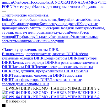
пиццы
Слайсеры
Посудомойки
UNOX
RATIONAL
GAM
RGV
FIO
FORNI
Аксессуары
Насосы для посудомоечного оборудования
—
Электрические компоненты
Бойлеры, теплообменники, котлы
Двери
Двигатели
Клапана,
краны
Комплектующие
Комплектующие дверей
Корпусные
принадлежности
Муфты, шестерни
Насадки
Популярное
Рампы,
турели, оси, з/ч для промывки
Редукторы
Ремни
Ротор
моющий
Трубки, трубы,патрубки, шланги
Уплотнительные
элементы
Фильтры
Фитинги
Форсунки
—
Панели управления, платы DIHR
Выключатели, переключатели, кнопки DIHR
Кабели,
клеммные колодки DIHR
Конденсаторы DIHR
Контакторы
DIHR
Лампы, светодиоды DIHR
Нагревательные элементы
DIHR
Насосы DIHR
Прочие электрические компоненты
DIHR
Реле, датчики, предохранители DIHR
Таймеры
DIHR
Термометры, манометры DIHR
Термостаты
DIHR
Трансформаторы DIHR
Электромагнитные,
соленоидные клапаны DIHR
—
DW9164 DIHR / KROMO - ПАНЕЛЬ УПРАВЛЕНИЯ S-2
В избранное