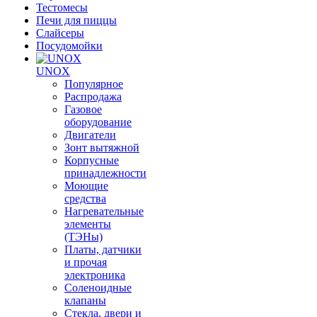
Тестомесы
Печи для пиццы
Слайсеры
Посудомойки
UNOX
Популярное
Распродажа
Газовое
оборудование
Двигатели
Зонт вытяжной
Корпусные
принадлежности
Моющие
средства
Нагревательные
элементы
(ТЭНы)
Платы, датчики
и прочая
электроника
Соленоидные
клапаны
Стекла, двери и