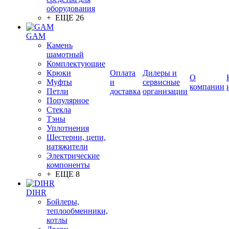
оборудования
+ ЕЩЕ 26
GAM
Камень
шамотный
Комплектующие
Крюки
Оплата
Дилеры и
О
Муфты
и
сервисные
компании
Петли
доставка
организации
Популярное
Стекла
Тэны
Уплотнения
Шестерни, цепи,
натяжители
Электрические
компоненты
+ ЕЩЕ 8
DIHR
Бойлеры,
теплообменники,
котлы