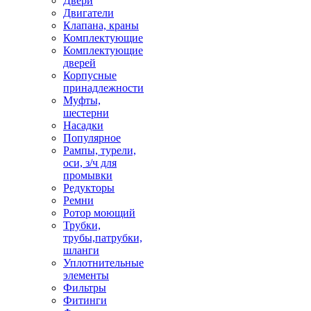
Двери
Двигатели
Клапана, краны
Комплектующие
Комплектующие
дверей
Корпусные
принадлежности
Муфты,
шестерни
Насадки
Популярное
Рампы, турели,
оси, з/ч для
промывки
Редукторы
Ремни
Ротор моющий
Трубки,
трубы,патрубки,
шланги
Уплотнительные
элементы
Фильтры
Фитинги