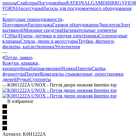
пиццы
Слайсеры
Посудомойки
RATIONAL
GAM
DIHR
RGV
FIOR
FORNI
Аксессуары
Насосы для посудомоечного оборудования
—
Корпусные принадлежности
Популярное
Распродажа
Газовое оборудование
Двигатели
Зонт
вытяжной
Моющие средства
Нагревательные элементы
(ТЭНы)
Платы, датчики и прочая электроника
Соленоидные
клапаны
Стекла, двери и аксессуары
Трубки, фитинги,
фильтры, каплесборники
Уплотнения
—
Петли, замки
Кожухи, крышки,
кронштейны
Направляющие
Ножки
Панели
Cкобы,
фурнитура
Прочее
Комплекты стыковочные, перестановки
дверей
Ручки
Суппорты
—
K0H1222A UNOX - Петля двери нижняя linemiss top
В избранное
Артикул:
K0H1222A