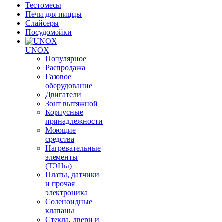
Тестомесы
Печи для пиццы
Слайсеры
Посудомойки
UNOX
Популярное
Распродажа
Газовое
оборудование
Двигатели
Зонт вытяжной
Корпусные
принадлежности
Моющие
средства
Нагревательные
элементы
(ТЭНы)
Платы, датчики
и прочая
электроника
Соленоидные
клапаны
Стекла, двери и