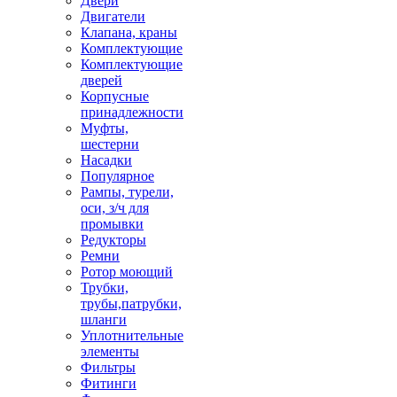
Двери
Двигатели
Клапана, краны
Комплектующие
Комплектующие
дверей
Корпусные
принадлежности
Муфты,
шестерни
Насадки
Популярное
Рампы, турели,
оси, з/ч для
промывки
Редукторы
Ремни
Ротор моющий
Трубки,
трубы,патрубки,
шланги
Уплотнительные
элементы
Фильтры
Фитинги