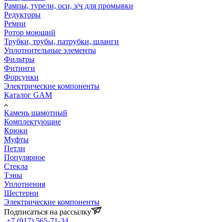
Рампы, турели, оси, з/ч для промывки
Редукторы
Ремни
Ротор моющий
Трубки, трубы, патрубки, шланги
Уплотнительные элементы
Фильтры
Фитинги
Форсунки
Электрические компоненты
Каталог GAM
Камень шамотный
Комплектующие
Крюки
Муфты
Петли
Популярное
Стекла
Тэны
Уплотнения
Шестерни
Электрические компоненты
Подписаться на рассылку
+7 (917) 565-71-34