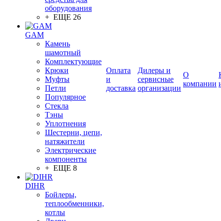
оборудования
+ ЕЩЕ 26
GAM
Камень
шамотный
Комплектующие
Крюки
Оплата
Дилеры и
О
Муфты
и
сервисные
компании
Петли
доставка
организации
Популярное
Стекла
Тэны
Уплотнения
Шестерни, цепи,
натяжители
Электрические
компоненты
+ ЕЩЕ 8
DIHR
Бойлеры,
теплообменники,
котлы