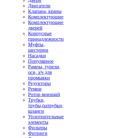
Двери
Двигатели
Клапана, краны
Комплектующие
Комплектующие
дверей
Корпусные
принадлежности
Муфты,
шестерни
Насадки
Популярное
Рампы, турели,
оси, з/ч для
промывки
Редукторы
Ремни
Ротор моющий
Трубки,
трубы,патрубки,
шланги
Уплотнительные
элементы
Фильтры
Фитинги