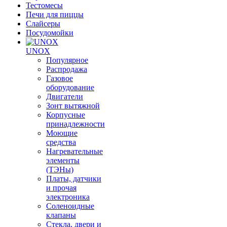
Тестомесы
Печи для пиццы
Слайсеры
Посудомойки
UNOX
Популярное
Распродажа
Газовое
оборудование
Двигатели
Зонт вытяжной
Корпусные
принадлежности
Моющие
средства
Нагревательные
элементы
(ТЭНы)
Платы, датчики
и прочая
электроника
Соленоидные
клапаны
Стекла, двери и