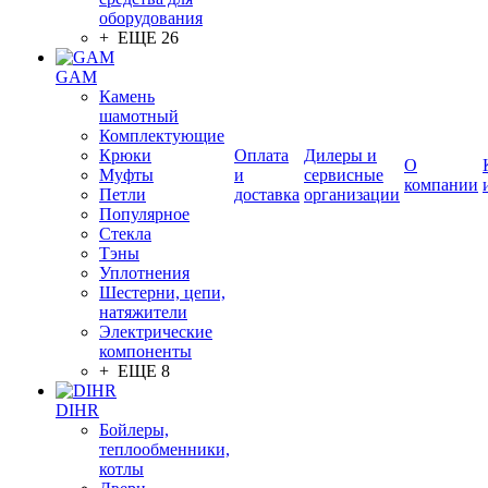
оборудования
+ ЕЩЕ 26
GAM
Камень
шамотный
Комплектующие
Крюки
Оплата
Дилеры и
О
Муфты
и
сервисные
компании
Петли
доставка
организации
Популярное
Стекла
Тэны
Уплотнения
Шестерни, цепи,
натяжители
Электрические
компоненты
+ ЕЩЕ 8
DIHR
Бойлеры,
теплообменники,
котлы