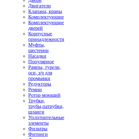
Двери
Двигатели
Клапана, краны
Комплектующие
Комплектующие
дверей
Корпусные
принадлежности
Муфты,
шестерни
Насадки
Популярное
Рампы, турели,
оси, з/ч для
промывки
Редукторы
Ремни
Ротор моющий
Трубки,
трубы,патрубки,
шланги
Уплотнительные
элементы
Фильтры
Фитинги