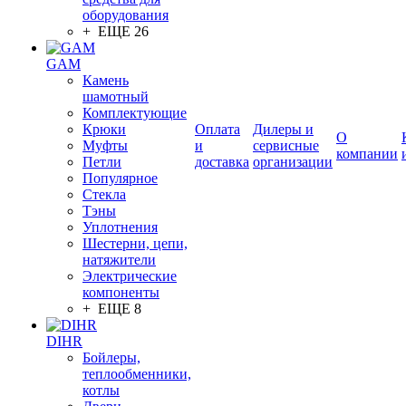
оборудования
+ ЕЩЕ 26
GAM
Камень
шамотный
Комплектующие
Крюки
Оплата
Дилеры и
О
Муфты
и
сервисные
компании
Петли
доставка
организации
Популярное
Стекла
Тэны
Уплотнения
Шестерни, цепи,
натяжители
Электрические
компоненты
+ ЕЩЕ 8
DIHR
Бойлеры,
теплообменники,
котлы