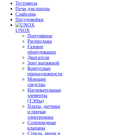
Тестомесы
Печи для пиццы
Слайсеры
Посудомойки
UNOX
Популярное
Распродажа
Газовое
оборудование
Двигатели
Зонт вытяжной
Корпусные
принадлежности
Моющие
средства
Нагревательные
элементы
(ТЭНы)
Платы, датчики
и прочая
электроника
Соленоидные
клапаны
Стекла, двери и