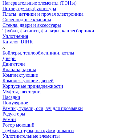
Нагервательные элементы (ТЭНы)
Петли, ручки, фурнитура
Платы, датчики и прочая электроника
Соленоидные клапаны
Стекла, двери и аксессуары
Трубки, фитинги, фильтры, каплесборники
Уплотнения
Каталог DIHR
Бойлеры, теплообменники, котлы
Двери
Двигатели
Клапана, краны
Комплектующие
Комплектующие дверей
Корпусные принадлежности
Муфты, шестерни
Насадки
Популярное
Рампы, турели, оси, з/ч для промывки
Редукторы
Ремни
Ротор моющий
Трубки, трубы, патрубки, шланги
Уплотнительные элементы